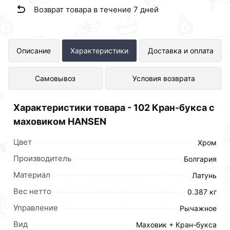
Возврат товара в течение 7 дней
102 Кран-букса с маховиком
Описание
Характеристики
Доставка и оплата
HANSEN представлен в интернет-
Самовывоз
Условия возврата
магазине Сантехника по отличной
цене за шт 299 рублей.
Характеристики товара - 102 Кран-букса с
маховиком HANSEN
Цвет
Хром
Производитель
Болгария
Материал
Латунь
Вес нетто
0.387 кг
Управление
Рычажное
Вид
Маховик + Кран-букса