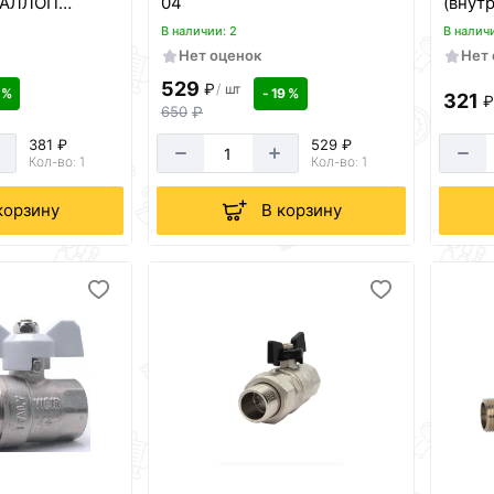
ГАЛЛОП
04
(внут
В наличии: 2
В налич
Нет оценок
Нет
529
₽
/
шт
 %
- 19 %
321
650
₽
381 ₽
529 ₽
Кол-во: 1
Кол-во: 1
корзину
В корзину