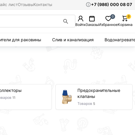
+7 (986) 000 08 07
айс лист
Отзывы
Контакты
0
0
Войти
Заказы
Избранное
Корзина
ители для раковины
Слив и канализация
Водонагреват
оллекторы
Предохранительные
клапаны
оваров
11
Товаров
5