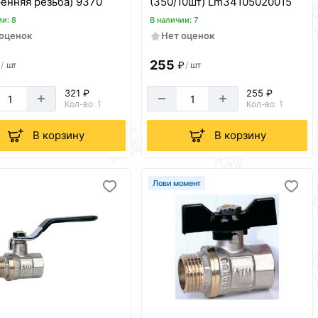
ренняя резьба) 9370
(350/10шт) Lm34105020015
ии: 8
В наличии: 7
 оценок
Нет оценок
255
₽
₽
/
шт
/
шт
321 ₽
255 ₽
Кол-во: 1
Кол-во: 1
В корзину
В корзину
Лови момент