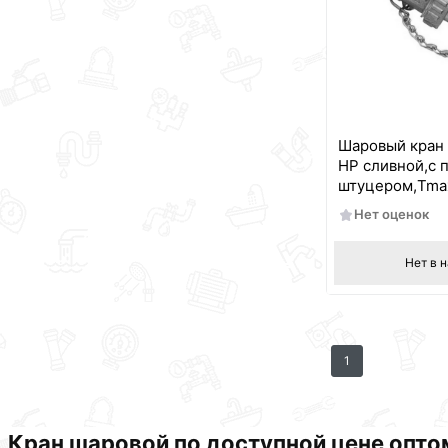
Шаровый кран 
НР сливной,с 
штуцером,Tmax
139 40909 lnd
Нет оценок
Нет в 
1
Кран шаровой по доступной цене оптом