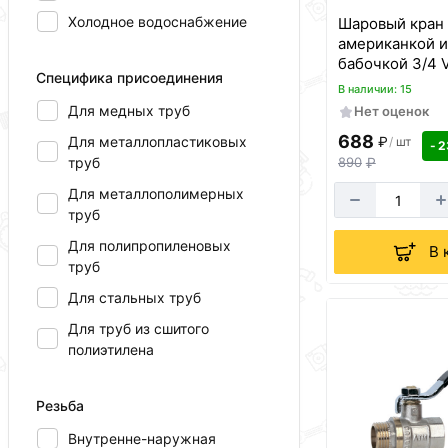
Холодное водоснабжение
Шаровый кран 
американкой и
бабочкой 3/4 V
Специфика присоединения
В наличии: 15
Для медных труб
Нет оценок
688
Для металлопластиковых
₽
/
шт
- 2
труб
890
₽
Для металлополимерных
труб
Для полипропиленовых
В 
труб
Для стальных труб
Для труб из сшитого
полиэтилена
Резьба
Внутренне-наружная