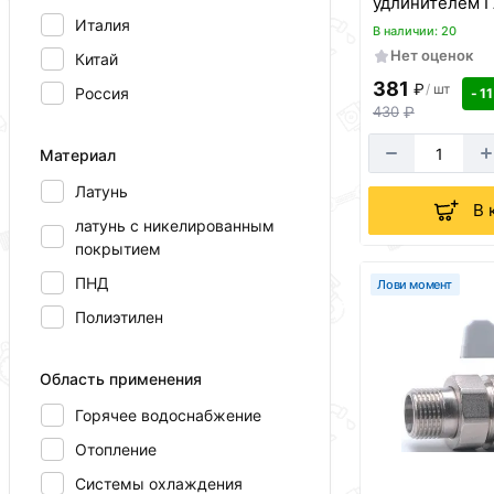
удлинителем 
0103169
Италия
В наличии: 20
Нет оценок
Китай
381
₽
/
шт
Россия
- 11
430
₽
Материал
Латунь
В 
латунь с никелированным
покрытием
ПНД
Лови момент
Полиэтилен
Область применения
Горячее водоснабжение
Отопление
Системы охлаждения