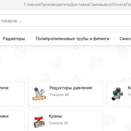
Главная
Производители
Доставка
Самовывоз
Оплата
Пр
Радиаторы
Полипропиленовые трубы и фитинги
Смес
тили
Редукторы давления
К
Товаров
Т
30
чики
Краны
Товаров
72