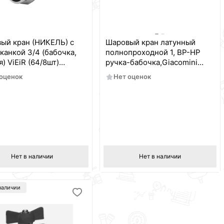
ый кран (НИКЕЛЬ) с
Шаровый кран латунный
канкой 3/4 (бабочка,
полнопроходной 1, ВР-НР
) ViEiR (64/8шт)
ручка-бабочка,Giacomini
-02
DADO R914
 оценок
Нет оценок
Нет в наличии
Нет в наличии
наличии