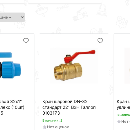
вой 32х1"
Кран шаровой DN-32
Кран 
екс (10шт)
стандарт 221 ВхН Галлоп
удлин
25
0103173
В налич
В наличии: 2
Нет
Нет оценок