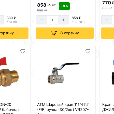
770
858
₽
/
шт
- 8 %
830
₽
930
₽
330 ₽
858 ₽
Кол-во: 1
Кол-во: 1
корзину
В корзину
 DN-20
АТМ Шаровый кран 1"1/4 Г.Г
Кран 
 бабочка с
(F/F) ручка (30/2шт) VR207-
ДЖИЛ