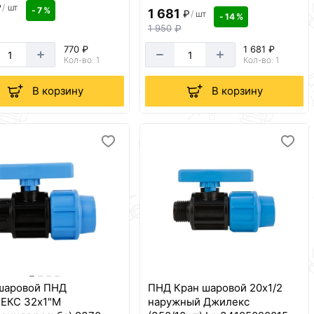
₽
/
шт
- 7 %
1 681
₽
/
шт
- 14 %
1 950
₽
770 ₽
1 681 ₽
Кол-во: 1
Кол-во: 1
В корзину
В корзину
шаровой ПНД
ПНД Кран шаровой 20х1/2
ЕКС 32х1"М
наружный Джилекс