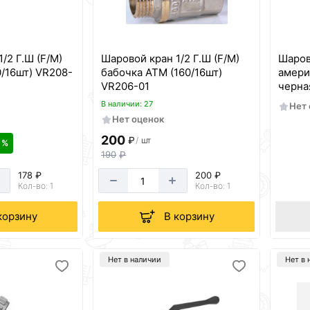
/2 Г.Ш (F/M)
Шаровой кран 1/2 Г.Ш (F/M)
Шаров
0/16шт) VR208-
бабочка АТМ (160/16шт)
амери
VR206-01
черная
VR204
В наличии: 27
Нет
Нет оценок
200
₽
/
шт
9 %
190
₽
178 ₽
200 ₽
Кол-во: 1
Кол-во: 1
корзину
В корзину
Нет в наличии
Нет в 