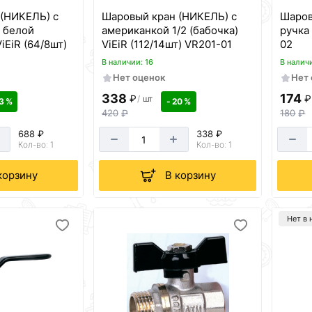
(НИКЕЛЬ) с
Шаровый кран (НИКЕЛЬ) с
Шаров
 белой
американкой 1/2 (бабочка)
ручка
iEiR (64/8шт)
ViEiR (112/14шт) VR201-01
02
В наличии: 16
В налич
Нет оценок
Нет
338
174
₽
₽
/
шт
3 %
- 20 %
420
₽
180
₽
688 ₽
338 ₽
Кол-во: 1
Кол-во: 1
корзину
В корзину
Нет в 