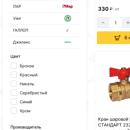
ITAP
330
₽
/
шт
Vieir
ГАЛЛОП
В 
Джилекс
Цвет
Бронза
Красный
Никель
Серебристый
Синий
Хром
Кран шаровой
СТАНДАРТ 232
Производитель