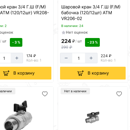
ой кран 3/4 Г.Ш (F/M)
Шаровой кран 3/4 Г.Ш (F/M)
 АТМ (120/12шт) VR208-
бабочка (120/12шт) АТМ
VR206-02
ии: 2
В наличии: 24
 оценок
Нет оценок
224
₽
/
шт
/
шт
- 3 %
- 23 %
290
₽
174 ₽
224 ₽
Кол-во: 1
Кол-во: 1
В корзину
В корзину
наличии
Нет в наличии