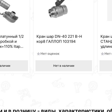
латунный 1/2
Кран шар DN-40 221 В-Н
Кран 
пробкой и
кор8 ГАЛЛОП 103194
СТАНД
=110% Itap
удлин
Нет оценок
Нет
наличии
Нет в наличии
 и в розницу - виды, характеристики, 