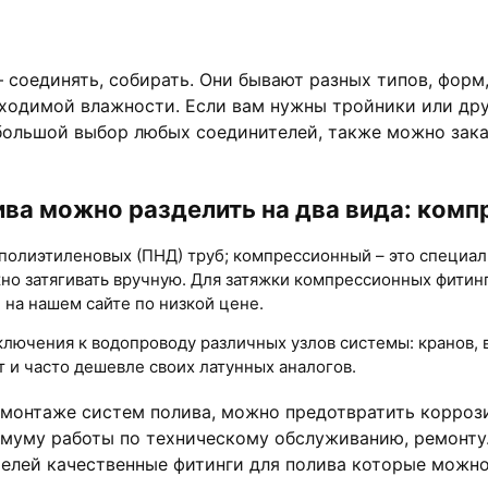
 — соединять, собирать. Они бывают разных типов, фор
бходимой влажности. Если вам нужны тройники или др
большой выбор любых соединителей, также можно заказ
ива можно разделить на два вида: комп
олиэтиленовых (ПНД) труб; компрессионный – это специаль
о затягивать вручную. Для затяжки компрессионных фитинг
 на нашем сайте по низкой цене.
лючения к водопроводу различных узлов системы: кранов, 
 и часто дешевле своих латунных аналогов.
монтаже систем полива, можно предотвратить корроз
нимуму работы по техническому обслуживанию, ремонту
елей качественные фитинги для полива которые можно 