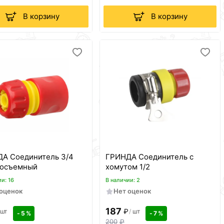
В корзину
В корзину
А Соединитель 3/4
ГРИНДА Соединитель с
росъемный
хомутом 1/2
и: 16
В наличии: 2
 оценок
Нет оценок
187
₽
шт
/
шт
- 5 %
- 7 %
200
₽