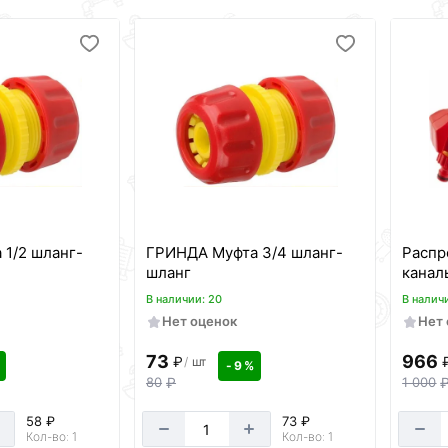
1/2 шланг-
ГРИНДА Муфта 3/4 шланг-
Распр
шланг
канал
В наличии: 20
В налич
Нет оценок
Нет
73
966
₽
/
шт
- 9 %
80
₽
1 000
58 ₽
73 ₽
Кол-во: 1
Кол-во: 1