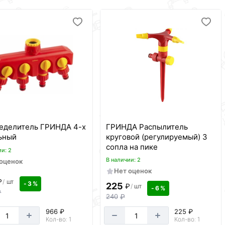
еделитель ГРИНДА 4-х
ГРИНДА Распылитель
ьный
круговой (регулируемый) 3
сопла на пике
ии: 2
В наличии: 2
 оценок
Нет оценок
₽
/
шт
- 3 %
225
₽
/
шт
- 6 %
₽
240
₽
966 ₽
225 ₽
Кол-во: 1
Кол-во: 1