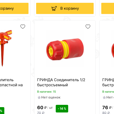
корзину
В корзину
литель
ГРИНДА Соединитель 1/2
ГРИНД
лопастной на
быстросъемный
быст
В наличии: 15
В наличи
Нет оценок
Нет
60
76
₽
₽
/
шт
/
- 14 %
 %
70
₽
80
₽