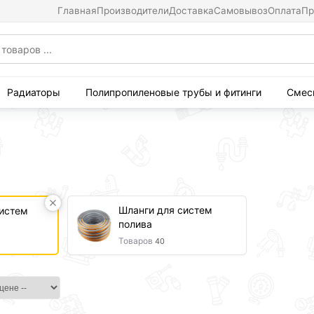
Главная
Производители
Доставка
Самовывоз
Оплата
Пр
Радиаторы
Полипропиленовые трубы и фитинги
Смес
Шланги для систем
систем
полива
Товаров
40