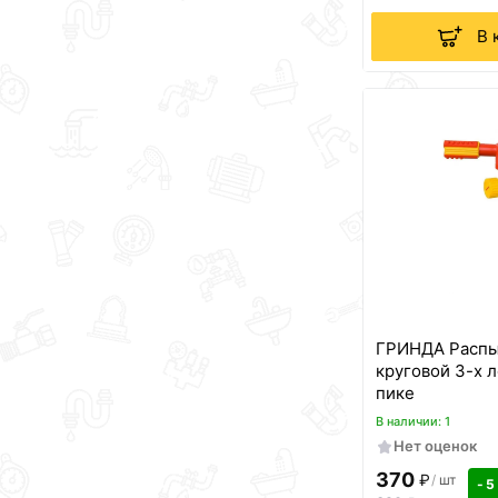
В 
ГРИНДА Распы
круговой 3-х 
пике
В наличии: 1
Нет оценок
370
₽
/
шт
- 5