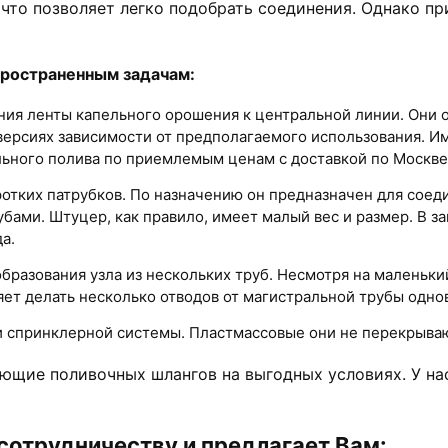
 что позволяет легко подобрать соединения. Однако п
пространенным задачам:
ия ленты капельного орошения к центральной линии. Они 
 версиях зависимости от предполагаемого использования. И
льного полива по приемлемым ценам с доставкой по Москве 
оротких патрубков. По назначению он предназначен для сое
бами. Штуцер, как правило, имеет малый вес и размер. В за
а.
образования узла из нескольких труб. Несмотря на маленьк
яет делать несколько отводов от магистральной трубы одн
 спринклерной системы. Пластмассовые они не перекрывают
ющие поливочных шлангов на выгодных условиях. У нас
сотрудничеству и предлагает Вам: