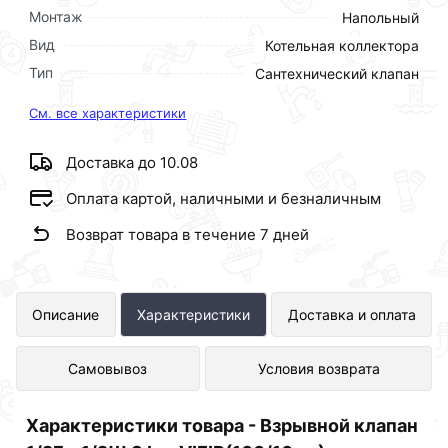
Монтаж
Напольный
Вид
Котельная коллектора
Тип
Сантехнический клапан
См. все характеристики
Доставка до 10.08
Оплата картой, наличными и безналичным
Возврат товара в течение 7 дней
Взрывной клапан 1/2Г х 1/2Ш 3
Описание
Характеристики
Доставка и оплата
bar.VIEIR(100/10шт) VR33FMK-3
Самовывоз
Условия возврата
представлен в интернет-магазине
Сантехника по отличной цене за шт
Характеристики товара - Взрывной клапан
247 рублей.