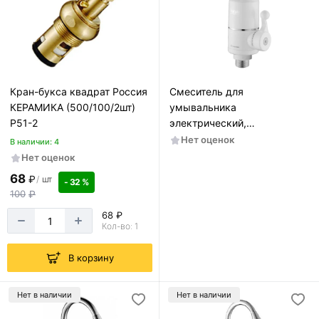
Кран-букса квадрат Россия
Смеситель для
КЕРАМИКА (500/100/2шт)
умывальника
Р51-2
электрический,
водонагревающий Potato
Нет оценок
В наличии: 4
P0057
Нет оценок
68
₽
/
шт
- 32 %
100
₽
68 ₽
Кол-во: 1
В корзину
Нет в наличии
Нет в наличии