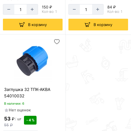
150 ₽
84 ₽
Кол-во: 1
Кол-во: 1
В корзину
В корзину
Заглушка 32 ТПК-АКВА
54010032
В наличии: 6
Нет оценок
53
₽
/
шт
- 4 %
55
₽