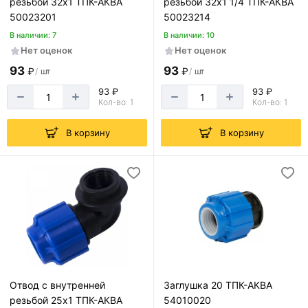
резьбой 32х1 ТПК-АКВА
резьбой 32х1 1/4 ТПК-АКВА
50023201
50023214
В наличии: 7
В наличии: 10
Нет оценок
Нет оценок
93
93
₽
₽
/
шт
/
шт
93 ₽
93 ₽
Кол-во: 1
Кол-во: 1
В корзину
В корзину
Отвод с внутренней
Заглушка 20 ТПК-АКВА
резьбой 25х1 ТПК-АКВА
54010020