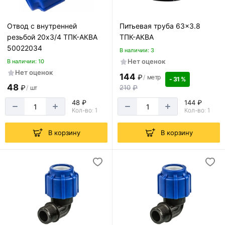
Отвод с внутренней
Питьевая труба 63x3.8
резьбой 20х3/4 ТПК-АКВА
ТПК-АКВА
50022034
В наличии: 3
Нет оценок
В наличии: 10
Нет оценок
144
₽
/
метр
- 31 %
48
210
₽
₽
/
шт
48 ₽
144 ₽
Кол-во: 1
Кол-во: 1
В корзину
В корзину