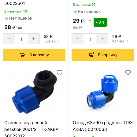
50022501
В наличии: 10
Нет оценок
В наличии: 10
Нет оценок
29
₽
/
шт
- 3 %
58
30
₽
₽
/
шт
58 ₽
29 ₽
Кол-во: 1
Кол-во: 1
В корзину
В корзину
Отвод с внутренней
Отвод 63x90 градусов ТПК-
резьбой 20х1/2 ТПК-АКВА
АКВА 50040063
50022012