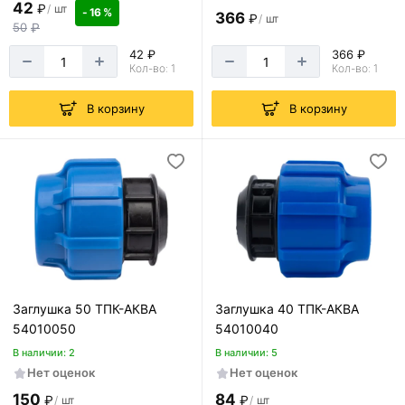
42
₽
/
шт
- 16 %
366
₽
/
шт
50
₽
42 ₽
366 ₽
Кол-во: 1
Кол-во: 1
В корзину
В корзину
Заглушка 50 ТПК-АКВА
Заглушка 40 ТПК-АКВА
54010050
54010040
В наличии: 2
В наличии: 5
Нет оценок
Нет оценок
150
84
₽
₽
/
шт
/
шт