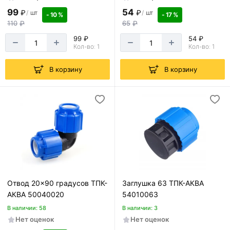
99
54
₽
₽
/
шт
/
шт
- 10 %
- 17 %
110
₽
65
₽
99 ₽
54 ₽
Кол-во: 1
Кол-во: 1
В корзину
В корзину
Отвод 20x90 градусов ТПК-
Заглушка 63 ТПК-АКВА
АКВА 50040020
54010063
В наличии: 58
В наличии: 3
Нет оценок
Нет оценок