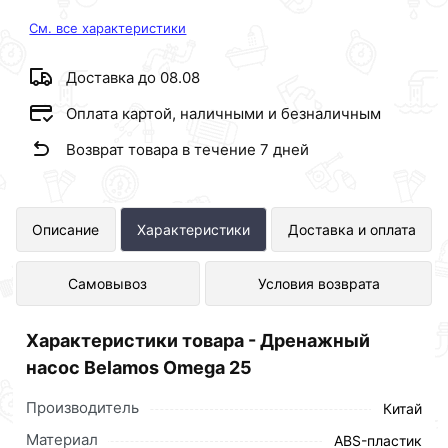
См. все характеристики
Доставка до 08.08
Оплата картой, наличными и безналичным
Возврат товара в течение 7 дней
Дренажный насос Belamos Omega
Описание
Характеристики
Доставка и оплата
25 представлен в интернет-
Самовывоз
Условия возврата
магазине Сантехника по отличной
цене за шт 3 500 рублей.
Характеристики товара - Дренажный
насос Belamos Omega 25
Производитель
Китай
Материал
ABS-пластик