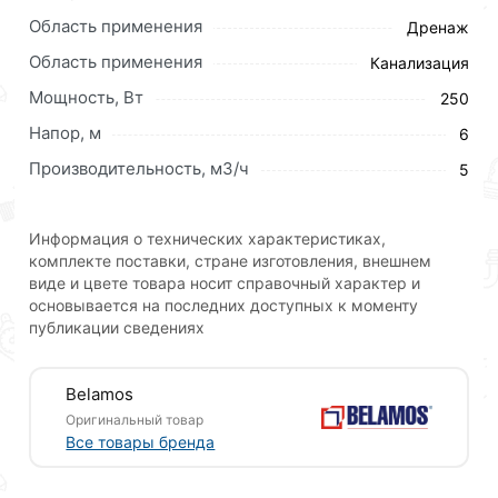
Область применения
Дренаж
Область применения
Канализация
Мощность, Вт
250
Напор, м
6
Производительность, м3/ч
5
Информация о технических характеристиках,
комплекте поставки, стране изготовления, внешнем
виде и цвете товара носит справочный характер и
Погружной дренажный насос Беламос Omega 25
основывается на последних доступных к моменту
предназначен для перекачивания жидкости из
публикации сведениях
бассейнов, резервуаров и погребов. Жидкость
должна быть чистой или слабо загрязненной, без
длинноволокнистых включений и крупных твердых
Belamos
частиц.
Оригинальный товар
Все товары бренда
Насос оснащен поплавковым выключателем,
который защищает от работы без воды. Поплавковый