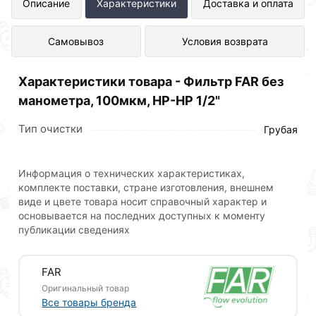
Фильтр FAR без манометра, 100мкм,
Описание
Характеристики
Доставка и оплата
НР-НР 1/2" представлен в интернет-
Самовывоз
Условия возврата
магазине Сантехника по отличной
цене за шт 4 950 рублей.
Характеристики товара - Фильтр FAR без
манометра, 100мкм, НР-НР 1/2"
Тип очистки
Грубая
Для приобретения данной позиции, кликните
мышкой
«Добавить в корзину»
или нажмите на
Информация о технических характеристиках,
кнопку
«Быстрый заказ»
. Также можете оформить
комплекте поставки, стране изготовления, внешнем
заказ позвонив по контактам указанным на сайте.
виде и цвете товара носит справочный характер и
основывается на последних доступных к моменту
Условия доставки и цены на товар Фильтр FAR без
публикации сведениях
манометра, 100мкм, НР-НР 1/2" действительны в
Москве и области.
FAR
Наши профессиональные менеджеры обработают
Оригинальный товар
заказ и свяжутся с Вами для согласования условий
Все товары бренда