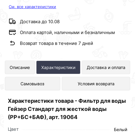
См. все характеристики
Доставка до 10.08
Оплата картой, наличными и безналичным
Возврат товара в течение 7 дней
Фильтр для воды Гейзер Стандарт
Описание
Характеристики
Доставка и оплата
для жесткой воды (РР+БС+БАФ),
Самовывоз
Условия возврата
арт. 19064 представлен в интернет-
магазине Сантехника по отличной
Характеристики товара - Фильтр для воды
цене за шт 3 808 рублей.
Гейзер Стандарт для жесткой воды
(РР+БС+БАФ), арт. 19064
Цвет
Белый