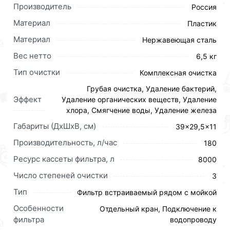
Производитель
Россия
Материал
Пластик
Материал
Нержавеющая сталь
Вес нетто
6,5 кг
Тип очистки
Комплексная очистка
Грубая очистка, Удаление бактерий,
Эффект
Удаление органических веществ, Удаление
хлора, Смягчение воды, Удаление железа
Габариты (ДхШхВ, см)
39x29,5x11
Производительность, л/час
180
Ресурс кассеты фильтра, л
8000
Число степеней очистки
3
Тип
Фильтр встраиваемый рядом с мойкой
Фильтр ГЕЙЗЕР стандарт выполнен в белом корпусе
Особенности
Отдельный кран, Подключение к
компактного размера. Устройство обладает высоким
фильтра
водопроводу
ресурсом для удаления из воды хлора тяжелых