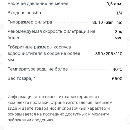
металлов, железа и органических примесей.
Рабочее давление не менее
0,5 атм.
Двойное уплотнение колб позволяет избежать
Входная резьба
1/4
протечек. В фильтрующей системе для жесткой
Типоразмер фильтра
воды установлен сорбционный картридж БАФ
SL 10 (Slim line)
(модуль Арагон не применяется). В комплект входит
Рекомендуемая скорость фильтрации не
3 л/
кран №3. Сменные элементы системы:
более
мин
Полипропиленовый картридж РР SL10 - проводит
Габаритные размеры корпуса
механическую фильтрацию. Эффективно удаляет из
водоочистителя в сборе не более,
390x295x110
воды нерастворимые частицы: песок, взвесь,
мм
ржавчину. Модуль БС применяется для смягчения и
удаления из воды избыточных солей жесткости.
Температура воды не более
40°С
Модуль БАФ содержит мультикомпонентную
Вес товара, г
6500
загрузку (ионообменные материалы, сорбенты) и
серебро. Удаляет хлор, органические и
хлорорганические соединения, фенол, а также
Информация о технических характеристиках,
снижает содержание тяжелых металлов и железа.
комплекте поставки, стране изготовления, внешнем
виде и цвете товара носит справочный характер и
Характеристики:
основывается на последних доступных к моменту
публикации сведениях
- температура очищаемой воды: не более +40°С;