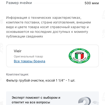
Для приобретения данной позиции, кликните
Размер ячейки
500 мкм
мышкой
«Добавить в корзину»
или нажмите на
кнопку
«Быстрый заказ»
. Также можете оформить
заказ позвонив по контактам указанным на сайте.
Информация о технических характеристиках,
комплекте поставки, стране изготовления, внешнем
Условия доставки и цены на товар Косой фильтр 1,1/4
виде и цвете товара носит справочный характер и
ViEiR действительны в Москве и области.
основывается на последних доступных к моменту
публикации сведениях
Наши профессиональные менеджеры обработают
заказ и свяжутся с Вами для согласования условий
доставки или самовывоза.Перед оформлением
Vieir
онлайн заказа рекомендуем ознакомиться с
Оригинальный товар
описанием, характеристиками и отзывами.
Все товары бренда
Данний товар от производителя
сертифицирован,
Комплектация:
соответствует всем стандартам качества. Возврат
Фильтр грубой очистки, косой 1 1/4'' - 1 шт.
купленного товарa в течение 30 дней (наличие чека
обязательно).
Эксперт поможет с выбором и
ответит на все вопросы