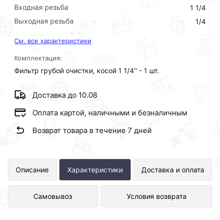
Входная резьба
1 1/4
Выходная резьба
1/4
См. все характеристики
Комплектация:
Фильтр грубой очистки, косой 1 1/4'' - 1 шт.
Доставка до 10.08
Оплата картой, наличными и безналичным
Возврат товара в течение 7 дней
Косой фильтр 1,1/4 ViEiR
Описание
Характеристики
Доставка и оплата
представлен в интернет-магазине
Самовывоз
Условия возврата
Сантехника по отличной цене за шт
872 рублей.