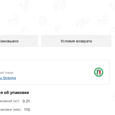
азине Сантехника по отличной
Самовывоз
Условия возврата
ый товар
ы бренда
я об упаковке
аковкой (кг):
0.21
аковки (мм):
110