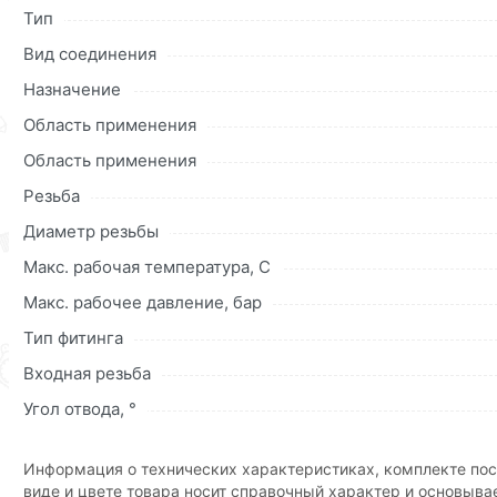
Тип
Наши профессиональные менеджеры обработают заказ и 
Вид соединения
доставки или самовывоза.Перед оформлением онлайн за
описанием, характеристиками и отзывами.
Назначение
Данний товар от производителя
сертифицирован, соответ
Область применения
купленного товарa в течение 30 дней (наличие чека обяз
Область применения
Резьба
Диаметр резьбы
Макс. рабочая температура, C
Макс. рабочее давление, бар
Тип фитинга
Входная резьба
Угол отвода, °
Информация о технических характеристиках, комплекте пос
виде и цвете товара носит справочный характер и основыва