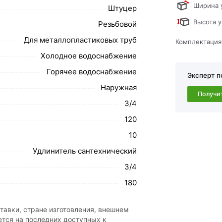
Ширина 
Штуцер
свяжутся с Вами для согласования условий
Высота у
Резьбовой
каза рекомендуем ознакомиться с
Для металлопластиковых труб
Комплектация
ствует всем стандартам качества. Возврат
Холодное водоснабжение
ательно).
Горячее водоснабжение
Эксперт п
Наружная
Получи
3/4
120
10
Удлинитель сантехнический
3/4
180
тавки, стране изготовления, внешнем
ется на последних доступных к