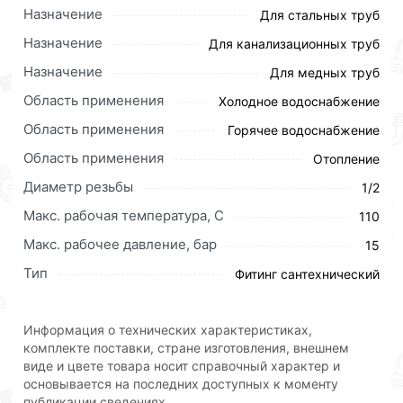
Условия доставки и цены на товар Штуцер
Назначение
Для стальных труб
соединительный 1/2 500/10шт ViEiR действительны в
Назначение
Для канализационных труб
Москве и области.
Назначение
Для медных труб
Наши профессиональные менеджеры обработают
Область применения
заказ и свяжутся с Вами для согласования условий
Холодное водоснабжение
доставки или самовывоза.Перед оформлением
Область применения
Горячее водоснабжение
онлайн заказа рекомендуем ознакомиться с
Область применения
Отопление
описанием, характеристиками и отзывами.
Диаметр резьбы
1/2
Данний товар от производителя
сертифицирован,
Макс. рабочая температура, C
110
соответствует всем стандартам качества. Возврат
купленного товарa в течение 30 дней (наличие чека
Макс. рабочее давление, бар
15
обязательно).
Тип
Фитинг сантехнический
Информация о технических характеристиках,
комплекте поставки, стране изготовления, внешнем
виде и цвете товара носит справочный характер и
основывается на последних доступных к моменту
публикации сведениях