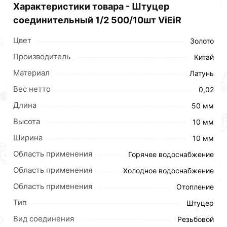
Характеристики товара - Штуцер
соединительный 1/2 500/10шт ViEiR
Цвет
Золото
Производитель
Китай
Материал
Латунь
Вес нетто
0,02
Длина
50 мм
Высота
10 мм
Ширина
10 мм
Область применения
Горячее водоснабжение
Область применения
Холодное водоснабжение
Для приобретения данной позиции, кликните
Область применения
Отопление
мышкой
«Добавить в корзину»
или нажмите на
кнопку
«Быстрый заказ»
. Также можете оформить
Тип
Штуцер
заказ позвонив по контактам указанным на сайте.
Вид соединения
Резьбовой