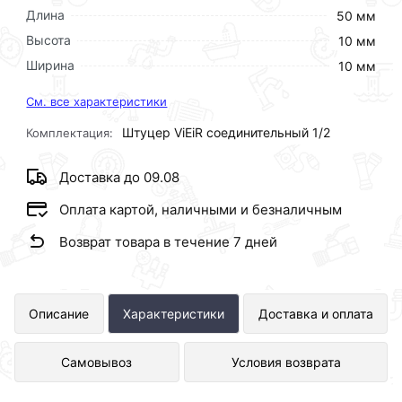
Длина
50 мм
Высота
10 мм
Ширина
10 мм
См. все характеристики
Штуцер ViEiR соединительный 1/2
Комплектация:
Доставка до 09.08
Оплата картой, наличными и безналичным
Возврат товара в течение 7 дней
Штуцер соединительный 1/2
Описание
Характеристики
Доставка и оплата
500/10шт ViEiR представлен в
Самовывоз
Условия возврата
интернет-магазине Сантехника по
отличной цене за шт 37 рублей.