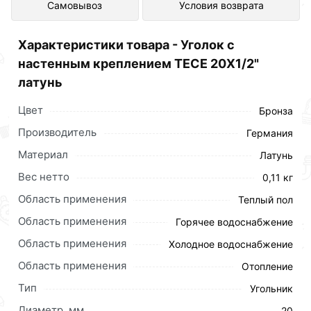
Самовывоз
Условия возврата
интернет-магазине Сантехника по
отличной цене за шт 536 рублей.
Характеристики товара - Уголок с
настенным креплением TECE 20X1/2"
латунь
Цвет
Бронза
Производитель
Германия
Материал
Латунь
Вес нетто
0,11 кг
Область применения
Теплый пол
Область применения
Горячее водоснабжение
Область применения
Холодное водоснабжение
Область применения
Отопление
Тип
Угольник
Диаметр, мм
20