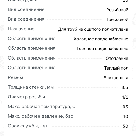
Монтаж фитингов TECE осуществляется с помощью
Вид соединения
Резьбовой
специализированного инструмента и состоит всего
из нескольких операций:
Вид соединения
Прессовой
- Отрезать трубу с помощью труборезных ножниц.
Назначение
Для труб из сшитого полиэтилена
- Расширить конец трубы специальным
Область применения
Холодное водоснабжение
инструментом, предварительно нанизав пресс-
втулку.
Область применения
Горячее водоснабжение
- Запрессовать соединение при помощи пресс-
Область применения
Отопление
инструмента.
Соединения трубопроводов диаметрами до 32 мм
Область применения
Теплый пол
могут выполняться при помощи ручного
Резьба
Внутренняя
инструмента.
Толщина стенки, мм
3.5
Герметичность соединения достигается за счет
«эффекта памяти» материала трубы – сшитого
Диаметр резьбы
1/2
полиэтилена. После запрессовки стенка трубы
Макс. рабочая температура, C
95
стремится вернуться к первоначальному
нерасширенному состоянию и обжимает фитинг по
Макс. рабочее давление, бар
10
всей поверхности соединения.
Срок службы, лет
50
Для приобретения данной позиции, кликните