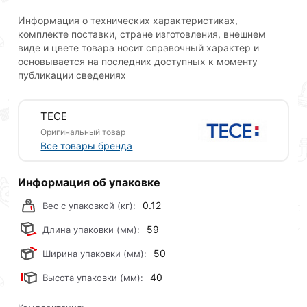
мышкой
«Добавить в корзину»
или нажмите на
Информация о технических характеристиках,
кнопку
«Быстрый заказ»
. Также можете оформить
комплекте поставки, стране изготовления, внешнем
заказ позвонив по контактам указанным на сайте.
виде и цвете товара носит справочный характер и
основывается на последних доступных к моменту
Условия доставки и цены на товар Уголок с
публикации сведениях
настенным креплением TECE 20X1/2" латунь
действительны в Москве и области.
TECE
Наши профессиональные менеджеры обработают
Оригинальный товар
заказ и свяжутся с Вами для согласования условий
Все товары бренда
доставки или самовывоза.Перед оформлением
онлайн заказа рекомендуем ознакомиться с
Информация об упаковке
описанием, характеристиками и отзывами.
0.12
Вес с упаковкой (кг):
Данний товар от производителя
сертифицирован,
59
Длина упаковки (мм):
соответствует всем стандартам качества. Возврат
купленного товарa в течение 30 дней (наличие чека
50
Ширина упаковки (мм):
обязательно).
40
Высота упаковки (мм):