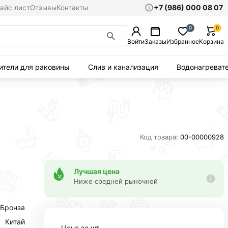
+7 (986) 000 08 07
айс лист
Отзывы
Контакты
0
0
Войти
Заказы
Избранное
Корзина
ители для раковины
Слив и канализация
Водонагреват
Код товара:
00-00000928
Лучшая цена
Ниже средней рыночной
Бронза
Китай
Цена за шт