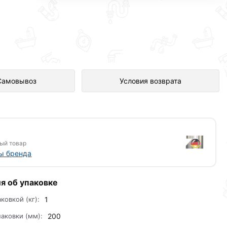
 интернет-магазине Сантехника
Самовывоз
Условия возврата
ый товар
ы бренда
я об упаковке
аковкой (кг):
1
аковки (мм):
200