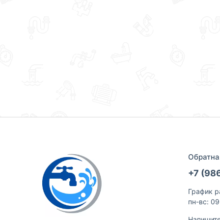
Обратна
+7 (98
График р
пн-вс: 0
Напишит