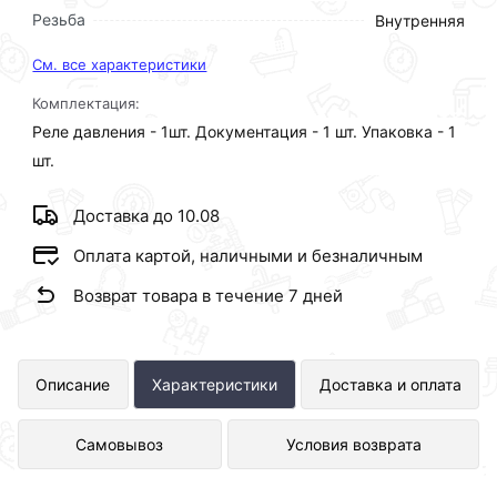
Резьба
Внутренняя
См. все характеристики
Комплектация:
Реле давления - 1шт. Документация - 1 шт. Упаковка - 1
шт.
Доставка до 10.08
Оплата картой, наличными и безналичным
Возврат товара в течение 7 дней
Реле сухого хода 1/4 ViEiR (50/1шт)
Описание
Характеристики
Доставка и оплата
VER7А представлен в интернет-
Самовывоз
Условия возврата
магазине Сантехника по отличной
цене за шт 278 рублей.