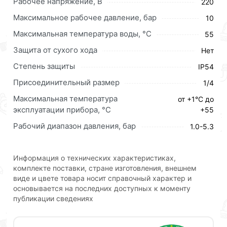
Рабочее напряжение, В
220
Датчик сухого хода предназначен для
автоматического выключения поверхностных,
Максимальное рабочее давление, бар
10
скважинных насосов, автоматических станций
Максимальная температура воды, °C
55
водоснабжения при отсутствии воды в системах
водозабора. Выключение насосов и станций
Защита от сухого хода
Нет
обеспечивает их защиту от поломок в результате
Степень защиты
IP54
работы без воды (режим сухого хода). И служат для
Присоединительный размер
1/4
управления любыми электрическими насосами,
работающими от однофазной сети 220 В, мощностью
Максимальная температура
от +1°С до
до 1,5 кВт.
эксплуатации прибора, °С
+55
Рабочий диапазон давления, бар
Для приобретения данной позиции, кликните
1.0-5.3
мышкой
«Добавить в корзину»
или нажмите на
кнопку
«Быстрый заказ»
. Также можете оформить
Информация о технических характеристиках,
заказ позвонив по контактам указанным на сайте.
комплекте поставки, стране изготовления, внешнем
виде и цвете товара носит справочный характер и
Условия доставки и цены на товар Реле сухого хода
основывается на последних доступных к моменту
1/4 ViEiR (50/1шт) VER7А действительны в Москве и
публикации сведениях
области.
Наши профессиональные менеджеры обработают