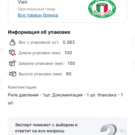
Vieir
заказ и свяжутся с Вами для согласования условий
Оригинальный товар
доставки или самовывоза.Перед оформлением
Все товары бренда
онлайн заказа рекомендуем ознакомиться с
описанием, характеристиками и отзывами.
Информация об упаковке
Данний товар от производителя
сертифицирован,
0.383
Вес с упаковкой (кг):
соответствует всем стандартам качества. Возврат
купленного товарa в течение 30 дней (наличие чека
100
Длина упаковки (мм):
обязательно).
100
Ширина упаковки (мм):
60
Высота упаковки (мм):
Комплектация:
Реле давления - 1шт. Документация - 1 шт. Упаковка - 1
шт.
Эксперт поможет с выбором и
ответит на все вопросы