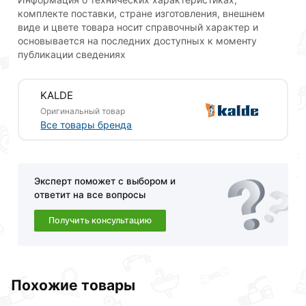
комплекте поставки, стране изготовления, внешнем
виде и цвете товара носит справочный характер и
Категория - Фитинги Kalde
основывается на последних доступных к моменту
публикации сведениях
Подкатегория - Для полипропиленовых труб
фитинги Kalde
KALDE
Максимальное рабочее давление, бар - 25
Оригинальный товар
Все товары бренда
НаправлениеИнженерная сантехника
Область применениядля дома, для квартиры
Эксперт поможет с выбором и
Материал изготовления - полипропилен
ответит на все вопросы
Гарантия лет - 50
Получить консультацию
Диаметр присоединения - 25
Тип фитинга - сварной
Похожие товары
Вид фитингак - репление