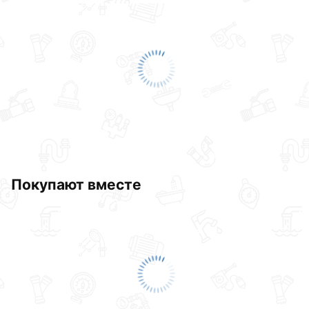
Диаметр присоединения мм - 25
Подгруппа - для полипропиленовых труб
Страна производитель - Турция
Для приобретения данной позиции, кликните
мышкой
«Добавить в корзину»
или нажмите на
кнопку
«Быстрый заказ»
. Также можете оформить
заказ позвонив по контактам указанным на сайте.
Условия доставки и цены на товар Kalde d=25
Двойное крепление для полипропиленовых труб под
Покупают вместе
сварку (цвет белый) действительны в Москве и
области.
Наши профессиональные менеджеры обработают
заказ и свяжутся с Вами для согласования условий
доставки или самовывоза.Перед оформлением
онлайн заказа рекомендуем ознакомиться с
описанием, характеристиками и отзывами.