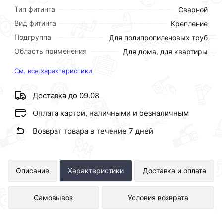
Тип фитинга
Сварной
Вид фитинга
Крепление
Подгруппа
Для полипропиленовых труб
Область применения
Для дома, для квартиры
См. все характеристики
Доставка до 09.08
Оплата картой, наличными и безналичным
Возврат товара в течение 7 дней
Kalde d=25 Двойное крепление для
Описание
Характеристики
Доставка и оплата
полипропиленовых труб под сварку
Самовывоз
Условия возврата
(цвет белый) представлен в
интернет-магазине Сантехника по