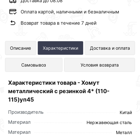
Доставка до 08.08
Оплата картой, наличными и безналичным
Возврат товара в течение 7 дней
Хомут металлический с резинкой 4*
Описание
Характеристики
Доставка и оплата
(110-115)уп45 представлен в
Самовывоз
Условия возврата
интернет-магазине Сантехника по
отличной цене за шт 87 рублей.
Характеристики товара - Хомут
металлический с резинкой 4* (110-
115)уп45
Производитель
Китай
Материал
Нержавеющая сталь
Материал
Металл