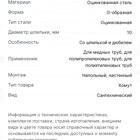
Материал
Оцинкованная сталь
Форма
O-образная
Тип стали
Оцинкованная
Диаметр шпильки, мм
10
Особенность
Со шпилькой и дюбелем
Для медных труб, для
Применение
полипропиленовых труб, для
полиэтиленовых труб
Монтаж
Напольный, настенный
Тип товара
Хомут
Сантехнические хомуты применяются для монтажа
Вид
Сантехнический
трубопроводов любой конфигурации, для крепления
труб к полу, стенам или потолку. Также трубные
хомуты, используются при прокладке систем
Информация о технических характеристиках,
водоснабжения, канализации и отопления, при
комплекте поставки, стране изготовления, внешнем
прокладке систем вентиляции и
виде и цвете товара носит справочный характер и
кондиционирования.
основывается на последних доступных к моменту
публикации сведениях