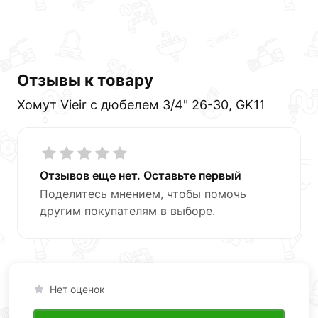
онлайн заказа рекомендуем ознакомиться с
описанием, характеристиками и отзывами.
Данний товар от производителя
сертифицирован,
соответствует всем стандартам качества. Возврат
купленного товарa в течение 30 дней (наличие чека
Отзывы к товару
обязательно).
Хомут Vieir с дюбелем 3/4" 26-30, GK11
Отзывов еще нет. Оставьте первый
Поделитесь мнением, чтобы помочь
другим покупателям в выборе.
Нет оценок