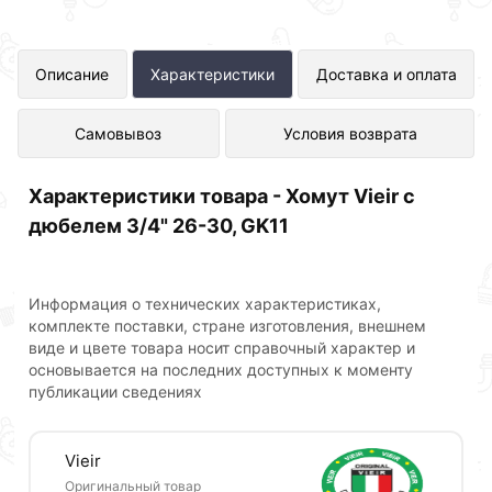
Хомут Vieir с дюбелем 3/4" 26-30,
Описание
Характеристики
Доставка и оплата
GK11 представлен в интернет-
Самовывоз
Условия возврата
магазине Сантехника по отличной
цене за шт 26 рублей.
Характеристики товара - Хомут Vieir с
дюбелем 3/4" 26-30, GK11
Информация о технических характеристиках,
комплекте поставки, стране изготовления, внешнем
виде и цвете товара носит справочный характер и
основывается на последних доступных к моменту
публикации сведениях
Vieir
Оригинальный товар