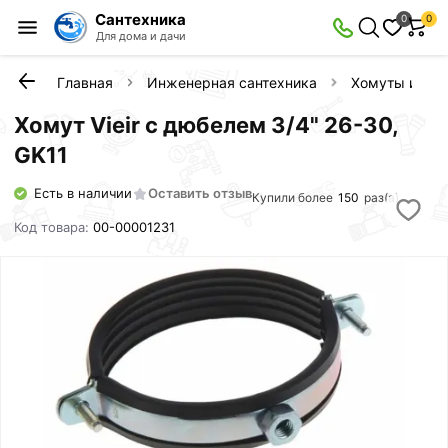
Сантехника
0
0
Для дома и дачи
Главная
Инженерная сантехника
Хомуты и кли
Хомут Vieir с дюбелем 3/4" 26-30,
GK11
Есть в наличии
Оставить отзыв
Купили более
150
раз(а)
Код товара:
00-00001231