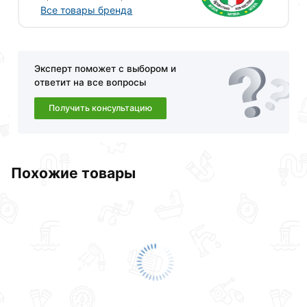
Все товары бренда
Эксперт поможет с выбором и
ответит на все вопросы
Получить консультацию
Для приобретения данной позиции, кликните
мышкой
«Добавить в корзину»
или нажмите на
кнопку
«Быстрый заказ»
. Также можете оформить
Похожие товары
заказ позвонив по контактам указанным на сайте.
Условия доставки и цены на товар Хомут Vieir с
дюбелем 3/4" 26-30, GK11 действительны в Москве и
области.
Наши профессиональные менеджеры обработают
заказ и свяжутся с Вами для согласования условий
доставки или самовывоза.Перед оформлением