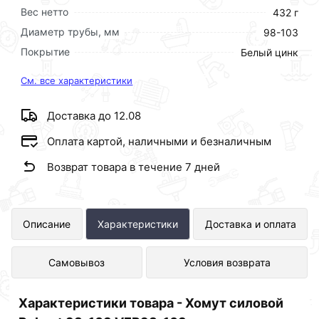
Вес нетто
432 г
Диаметр трубы, мм
98-103
Покрытие
Белый цинк
См. все характеристики
Доставка до 12.08
Оплата картой, наличными и безналичным
Возврат товара в течение 7 дней
Хомут силовой Robust 98-103
Описание
Характеристики
Доставка и оплата
VER98-103 представлен в интернет-
Самовывоз
Условия возврата
магазине Сантехника по отличной
цене за шт 77 рублей.
Характеристики товара - Хомут силовой