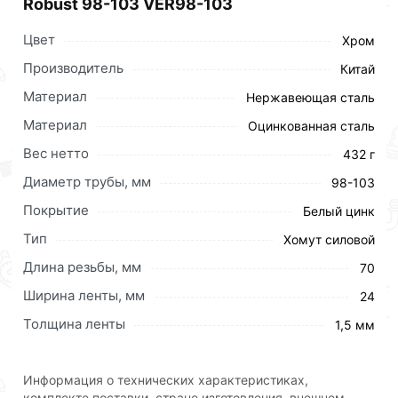
Robust 98-103 VER98-103
Цвет
Хром
Производитель
Китай
Материал
Нержавеющая сталь
Материал
Оцинкованная сталь
Вес нетто
432 г
Диаметр трубы, мм
98-103
Покрытие
Белый цинк
Тип
Хомут силовой
Длина резьбы, мм
70
Ширина ленты, мм
24
Силовые шарнирные хомуты для армированных и
Толщина ленты
1,5 мм
толстостенных шлангов, гидро-пневмоприводов
машин, ирригации, дренажных насосов, горно-
буровой техники и др. Эти скобы применяются для
Информация о технических характеристиках,
соединения шлангов с повышенной жесткостью
комплекте поставки, стране изготовления, внешнем