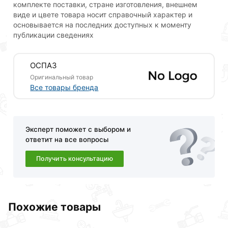
комплекте поставки, стране изготовления, внешнем
виде и цвете товара носит справочный характер и
Для приобретения данной позиции, кликните
основывается на последних доступных к моменту
мышкой
«Добавить в корзину»
или нажмите на
публикации сведениях
кнопку
«Быстрый заказ»
. Также можете оформить
заказ позвонив по контактам указанным на сайте.
ОСПАЗ
Условия доставки и цены на товар Шпилька сталь оц
Оригинальный товар
кп 5.8 М12х1000 ОСПАЗ действительны в Москве и
Все товары бренда
области.
Наши профессиональные менеджеры обработают
заказ и свяжутся с Вами для согласования условий
Эксперт поможет с выбором и
доставки или самовывоза.Перед оформлением
ответит на все вопросы
онлайн заказа рекомендуем ознакомиться с
Получить консультацию
описанием, характеристиками и отзывами.
Данний товар от производителя
сертифицирован,
соответствует всем стандартам качества. Возврат
купленного товарa в течение 30 дней (наличие чека
Похожие товары
обязательно).