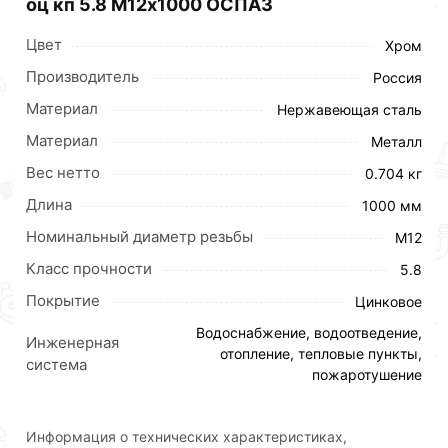
оц кп 5.8 М12х1000 ОСПАЗ
Бренд
ОСПАЗ
Водоснабжение,
Цвет
Хром
Водоотведение,
Производитель
Россия
Инженерная
Отопление,
система
Тепловые
Материал
Нержавеющая сталь
пункты,
Материал
Металл
Пожаротушение
Вес нетто
Материал
сталь
0.704 кг
Покрытие
цинковое
Длина
1000 мм
Класс
5.8
Номинальный диаметр резьбы
М12
прочности
Класс прочности
5.8
0.704
Масса нетто
кг
Покрытие
Цинковое
Страна
Россия
Водоснабжение, водоотведение,
Инженерная
происхождения
отопление, тепловые пункты,
система
Номинальный
пожаротушение
диаметр
М12
резьбы
Информация о технических характеристиках,
Длина, мм
1000