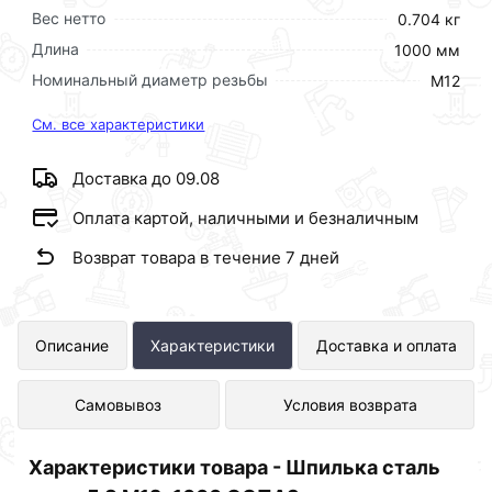
Вес нетто
0.704 кг
Длина
1000 мм
Номинальный диаметр резьбы
М12
См. все характеристики
Доставка до 09.08
Оплата картой, наличными и безналичным
Возврат товара в течение 7 дней
Шпилька сталь оц кп 5.8 М12х1000
Описание
Характеристики
Доставка и оплата
ОСПАЗ представлен в интернет-
Самовывоз
Условия возврата
магазине Сантехника по отличной
цене за шт 137 рублей.
Характеристики товара - Шпилька сталь