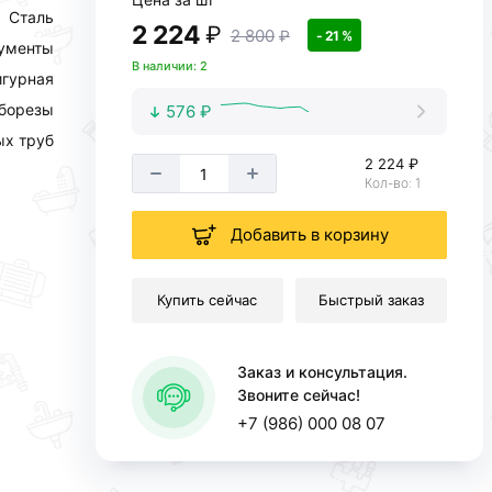
Сталь
2 224
₽
2 800
₽
- 21 %
ументы
В наличии: 2
гурная
борезы
576 ₽
ых труб
2 224 ₽
Кол-во: 1
Добавить в корзину
Купить сейчас
Быстрый заказ
Заказ и консультация.
Звоните сейчас!
+7 (986) 000 08 07