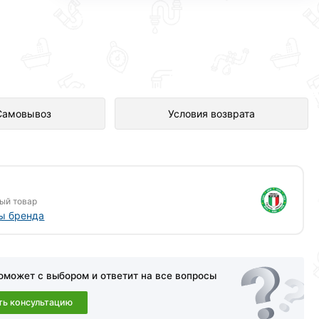
-магазине Сантехника по
Самовывоз
Условия возврата
ый товар
ы бренда
оможет с выбором и ответит на все вопросы
ть консультацию