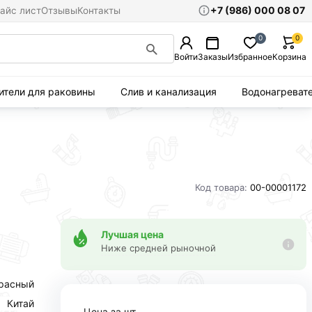
+7 (986) 000 08 07
айс лист
Отзывы
Контакты
0
0
Войти
Заказы
Избранное
Корзина
ители для раковины
Слив и канализация
Водонагреват
Код товара:
00-00001172
Лучшая цена
Ниже средней рыночной
расный
Китай
Цена за шт