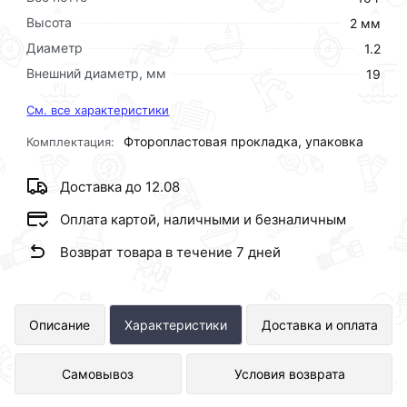
Высота
2 мм
Диаметр
1.2
Внешний диаметр, мм
19
См. все характеристики
Фторопластовая прокладка, упаковка
Комплектация:
Доставка до 12.08
Оплата картой, наличными и безналичным
Возврат товара в течение 7 дней
Прокладка фторопластовая 1/2" 10
Описание
Характеристики
Доставка и оплата
шт. представлен в интернет-
Самовывоз
Условия возврата
магазине Сантехника по отличной