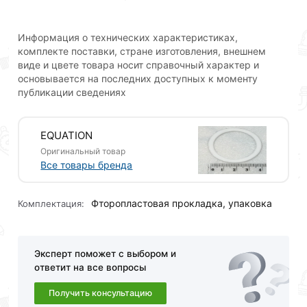
Информация о технических характеристиках,
Для приобретения данной позиции, кликните
комплекте поставки, стране изготовления, внешнем
мышкой
«Добавить в корзину»
или нажмите на
виде и цвете товара носит справочный характер и
кнопку
«Быстрый заказ»
. Также можете оформить
основывается на последних доступных к моменту
заказ позвонив по контактам указанным на сайте.
публикации сведениях
Условия доставки и цены на товар Прокладка
фторопластовая 1/2" 10 шт. действительны в Москве
EQUATION
и области.
Оригинальный товар
Все товары бренда
Наши профессиональные менеджеры обработают
заказ и свяжутся с Вами для согласования условий
Фторопластовая прокладка, упаковка
доставки или самовывоза.Перед оформлением
Комплектация:
онлайн заказа рекомендуем ознакомиться с
описанием, характеристиками и отзывами.
Эксперт поможет с выбором и
Данний товар от производителя
сертифицирован,
ответит на все вопросы
соответствует всем стандартам качества. Возврат
купленного товарa в течение 30 дней (наличие чека
Получить консультацию