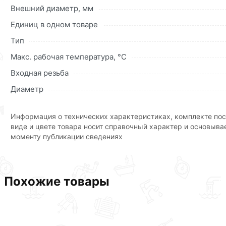
Данний товар от производителя
сертифицирован, соответ
Внешний диаметр, мм
купленного товарa в течение 30 дней (наличие чека обяз
Единиц в одном товаре
Тип
Макс. рабочая температура, °С
Входная резьба
Диаметр
Информация о технических характеристиках, комплекте пос
виде и цвете товара носит справочный характер и основыва
моменту публикации сведениях
Похожие товары