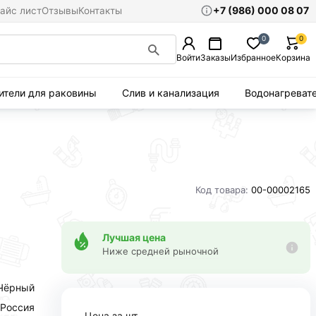
+7 (986) 000 08 07
айс лист
Отзывы
Контакты
0
0
Войти
Заказы
Избранное
Корзина
ители для раковины
Слив и канализация
Водонагреват
Код товара:
00-00002165
Лучшая цена
Ниже средней рыночной
Чёрный
Россия
Цена за шт