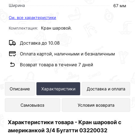
Ширина
67 мм
См. все характеристики
Кран шаровой.
Комплектация:
Доставка до 10.08
Оплата картой, наличными и безналичным
Возврат товара в течение 7 дней
Кран шаровой с американкой 3/4
Описание
Характеристики
Доставка и оплата
Бугатти 03220032 представлен в
Самовывоз
Условия возврата
интернет-магазине Сантехника по
отличной цене за шт 668 рублей.
Характеристики товара - Кран шаровой с
американкой 3/4 Бугатти 03220032