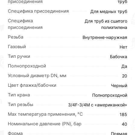
мышкой
«Добавить в корзину»
или нажмите на
присоединения
труб
кнопку
«Быстрый заказ»
. Также можете оформить
Специфика присоединения
Для медных труб
заказ позвонив по контактам указанным на сайте.
Специфика
Для труб из сшитого
Условия доставки и цены на товар Кран шаровой с
присоединения
полиэтилена
американкой 3/4 Бугатти 03220032 действительны в
Резьба
Внутренне-наружная
Москве и области.
Газовый
Нет
Наши профессиональные менеджеры обработают
Тип ручки
Бабочка
заказ и свяжутся с Вами для согласования условий
доставки или самовывоза.Перед оформлением
Полнопроходной
Да
онлайн заказа рекомендуем ознакомиться с
Условный диаметр DN, мм
20
описанием, характеристиками и отзывами.
Цвет флажка/бабочки
Черный
Данний товар от производителя
сертифицирован,
Тип крана
Полнопроходной
соответствует всем стандартам качества. Возврат
купленного товарa в течение 30 дней (наличие чека
Тип резьбы
3/4F-3/4M с «американкой»
обязательно).
Max температура применения, °С
185
Номинальное давление (PN), бар
40
Форма
Прямая