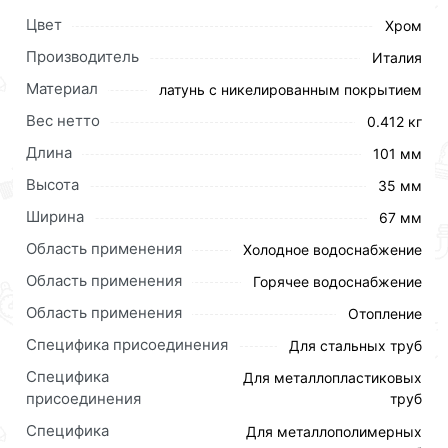
Цвет
Хром
Производитель
Италия
Материал
латунь с никелированным покрытием
Вес нетто
0.412 кг
Длина
101 мм
Высота
35 мм
Ширина
67 мм
Область применения
Холодное водоснабжение
Область применения
Горячее водоснабжение
Область применения
Отопление
Специфика присоединения
Для стальных труб
Специфика
Для металлопластиковых
присоединения
труб
Для приобретения данной позиции, кликните
Специфика
Для металлополимерных