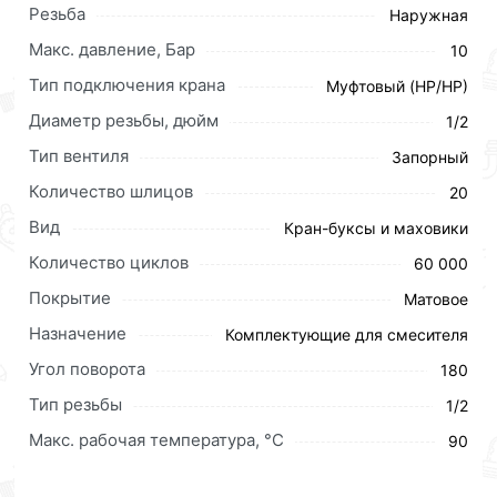
мышкой
«Добавить в корзину»
или нажмите на
Резьба
Наружная
кнопку
«Быстрый заказ»
. Также можете оформить
Макс. давление, Бар
10
заказ позвонив по контактам указанным на сайте.
Тип подключения крана
Муфтовый (HР/HР)
Условия доставки и цены на товар Кран-букса 20
Диаметр резьбы, дюйм
1/2
шлицов ViEiR (170/1пар) VRKP20-2 действительны в
Москве и области.
Тип вентиля
Запорный
Количество шлицов
20
Наши профессиональные менеджеры обработают
заказ и свяжутся с Вами для согласования условий
Вид
Кран-буксы и маховики
доставки или самовывоза.Перед оформлением
Количество циклов
60 000
онлайн заказа рекомендуем ознакомиться с
Покрытие
описанием, характеристиками и отзывами.
Матовое
Назначение
Комплектующие для смесителя
Данний товар от производителя
сертифицирован,
соответствует всем стандартам качества. Возврат
Угол поворота
180
купленного товарa в течение 30 дней (наличие чека
Тип резьбы
1/2
обязательно).
Макс. рабочая температура, °С
90