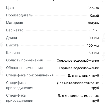
Цвет
Бронза
Производитель
Китай
Материал
Латунь
Вес нетто
1 кг
Длина
100 мм
Высота
100 мм
Ширина
50 мм
Область применения
Холодное водоснабжение
Область применения
Горячее водоснабжение
Специфика присоединения
Для стальных труб
Специфика
Для металлопластиковых
присоединения
труб
Специфика
Для металлополимерных
присоединения
труб
Для приобретения данной позиции, кликните