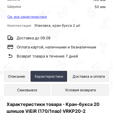
Ширина
50 мм
См. все характеристики
Упаковка, кран букса 2 шт
Комплектация:
Доставка до 09.08
Оплата картой, наличными и безналичным
Возврат товара в течение 7 дней
Кран-букса 20 шлицов ViEiR
Описание
Характеристики
Доставка и оплата
(170/1пар) VRKP20-2 представлен в
Самовывоз
Условия возврата
интернет-магазине Сантехника по
отличной цене за шт 212 рублей.
Характеристики товара - Кран-букса 20
шлицов ViEiR (170/1пар) VRKP20-2