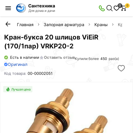
Сантехника
0
0
Для дома и дачи
Главная
Запорная арматура
Краны
Кран-б
Кран-букса 20 шлицов ViEiR
(170/1пар) VRKP20-2
Есть в наличии
Оставить отзыв
Купили более
450
раз(а)
Оригинал
Код товара:
00-00002051
Лучшая цена