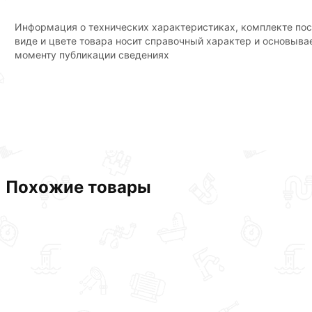
Условия доставки и цены на товар Кронштейн для радиат
Информация о технических характеристиках, комплекте пос
Наши профессиональные менеджеры обработают заказ и 
виде и цвете товара носит справочный характер и основыва
рекомендуем ознакомиться с описанием, характеристика
моменту публикации сведениях
Данний товар от производителя
сертифицирован, соответ
Похожие товары