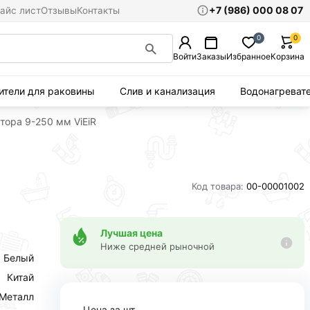
+7 (986) 000 08 07
айс лист
Отзывы
Контакты
0
0
Войти
Заказы
Избранное
Корзина
ители для раковины
Слив и канализация
Водонагреват
тора 9-250 мм ViEiR
Код товара:
00-00001002
Лучшая цена
Ниже средней рыночной
Белый
Китай
Металл
Цена за шт