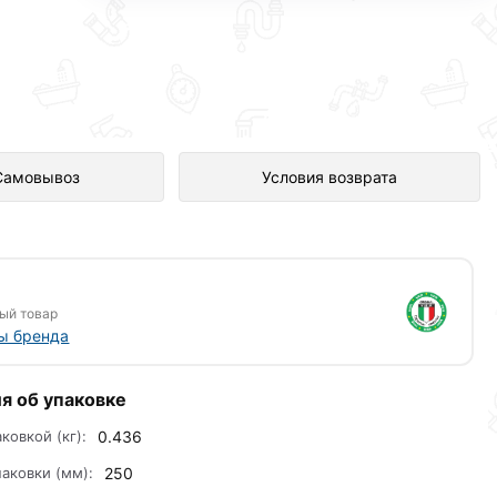
магазине Сантехника по отличной
Самовывоз
Условия возврата
ый товар
ы бренда
я об упаковке
аковкой (кг):
0.436
аковки (мм):
250