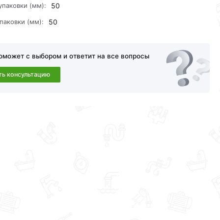
упаковки (мм):
50
амовывоза.Перед оформлением онлайн заказа
паковки (мм):
50
a в течение 30 дней (наличие чека обязательно).
оможет с выбором и ответит на все вопросы
ть консультацию