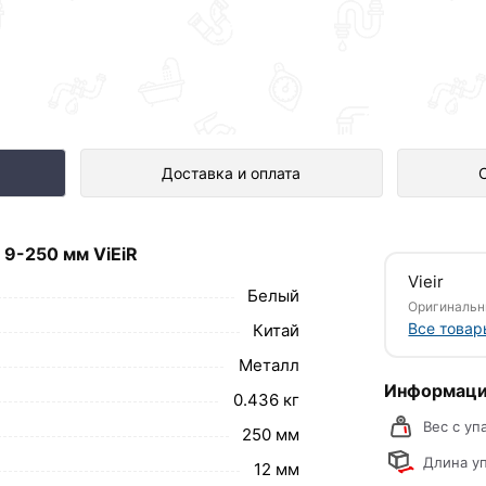
мм ViEiR представлен в интернет-
Доставка и оплата
 9-250 мм ViEiR
значены для установки и подключения
Vieir
 нижнего коллекторов.
Белый
Оригинальн
Все товар
Китай
и теплоносителе, воде или
рисоединения к радиатору (слева или
Металл
й резьбой.
Информаци
0.436 кг
обавить в корзину»
или нажмите на кнопку
Вес с уп
250 мм
в по контактам указанным на сайте.
Длина уп
12 мм