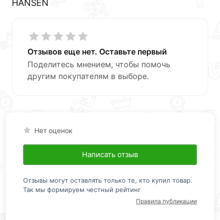
HANSEN
кнопку
«Быстрый заказ»
. Также можете оформить
заказ позвонив по контактам указанным на сайте.
Условия доставки и цены на товар 1010 Лейка для
душа 10*23см (1-функций) HANSEN действительны в
Отзывов еще нет. Оставьте первый
Москве и области.
Поделитесь мнением, чтобы помочь
другим покупателям в выборе.
Наши профессиональные менеджеры обработают
заказ и свяжутся с Вами для согласования условий
доставки или самовывоза.Перед оформлением
онлайн заказа рекомендуем ознакомиться с
описанием, характеристиками и отзывами.
Нет оценок
Данний товар от производителя
сертифицирован,
Написать отзыв
соответствует всем стандартам качества. Возврат
купленного товарa в течение 30 дней (наличие чека
обязательно).
Отзывы могут оставлять только те, кто купил товар.
Так мы формируем честный рейтинг
Правила публикации