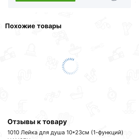
Похожие товары
Отзывы к товару
Для приобретения данной позиции, кликните
1010 Лейка для душа 10*23см (1-функций)
мышкой
«Добавить в корзину»
или нажмите на