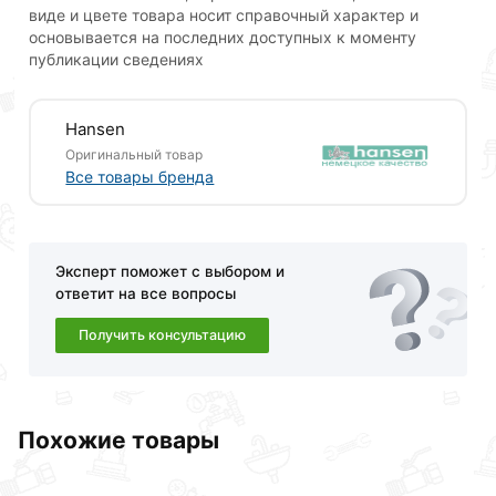
виде и цвете товара носит справочный характер и
основывается на последних доступных к моменту
публикации сведениях
Hansen
Оригинальный товар
Все товары бренда
Для приобретения данной позиции, кликните
мышкой
«Добавить в корзину»
или нажмите на
кнопку
«Быстрый заказ»
. Также можете оформить
заказ позвонив по контактам указанным на сайте.
Эксперт поможет с выбором и
ответит на все вопросы
Условия доставки и цены на товар Лейка Hansen для
душа, хром, 12*25 см, 3 функции H3012-2
Получить консультацию
действительны в Москве и области.
Наши профессиональные менеджеры обработают
заказ и свяжутся с Вами для согласования условий
Похожие товары
доставки или самовывоза.Перед оформлением
онлайн заказа рекомендуем ознакомиться с