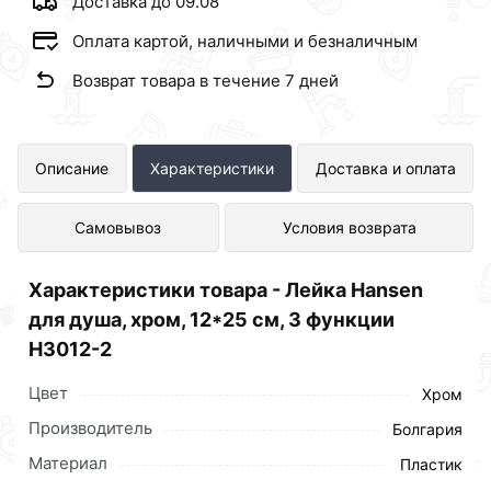
Доставка до 09.08
Оплата картой, наличными и безналичным
Возврат товара в течение 7 дней
Лейка Hansen для душа, хром, 12*25
Описание
Характеристики
Доставка и оплата
см, 3 функции H3012-2 представлен
Самовывоз
Условия возврата
в интернет-магазине Сантехника по
отличной цене за шт 285 рублей.
Характеристики товара - Лейка Hansen
для душа, хром, 12*25 см, 3 функции
H3012-2
Цвет
Хром
Производитель
Болгария
Материал
Пластик