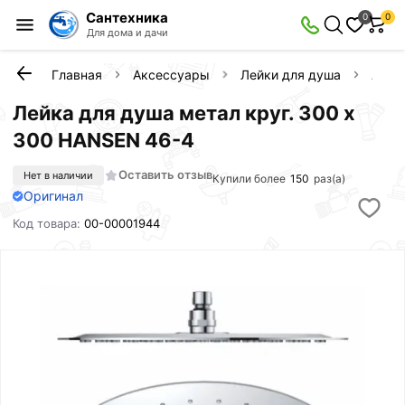
Сантехника
0
0
Для дома и дачи
Главная
Аксессуары
Лейки для душа
Лейк
Лейка для душа метал круг. 300 х
300 HANSEN 46-4
Оставить отзыв
Нет в наличии
Купили более
150
раз(а)
Оригинал
Код товара:
00-00001944