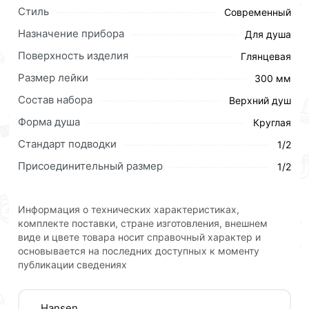
Стиль
Современный
Назначение прибора
Для душа
Поверхность изделия
Глянцевая
Размер лейки
300 мм
Состав набора
Верхний душ
Форма душа
Круглая
Стандарт подводки
1/2
Присоединительный размер
1/2
Для приобретения данной позиции, кликните
Информация о технических характеристиках,
мышкой
«Добавить в корзину»
или нажмите на
комплекте поставки, стране изготовления, внешнем
кнопку
«Быстрый заказ»
. Также можете оформить
виде и цвете товара носит справочный характер и
заказ позвонив по контактам указанным на сайте.
основывается на последних доступных к моменту
публикации сведениях
Условия доставки и цены на товар Лейка для душа
метал круг. 300 х 300 HANSEN 46-4 действительны в
Москве и области.
Hansen