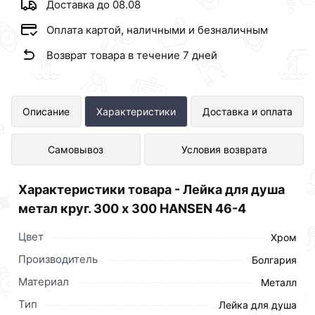
Доставка до 08.08
Оплата картой, наличными и безналичным
Возврат товара в течение 7 дней
Лейка для душа метал круг. 300 х
Описание
Характеристики
Доставка и оплата
300 HANSEN 46-4 представлен в
Самовывоз
Условия возврата
интернет-магазине Сантехника по
отличной цене за шт 1 199 рублей.
Характеристики товара - Лейка для душа
метал круг. 300 х 300 HANSEN 46-4
Цвет
Хром
Производитель
Болгария
Материал
Металл
Тип
Лейка для душа