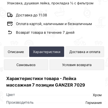
Упаковка, душевая лейка, прокладка ½ с фильтром
Доставка до 11.08
Оплата картой, наличными и безналичным
Возврат товара в течение 7 дней
Лейка массажная 7 позиции GANZER
Описание
Характеристики
Доставка и оплата
7029 представлен в интернет-
Самовывоз
Условия возврата
магазине Сантехника по отличной
цене за шт 1 250 рублей.
Характеристики товара - Лейка
массажная 7 позиции GANZER 7029
Цвет
Хром
Производитель
Германия