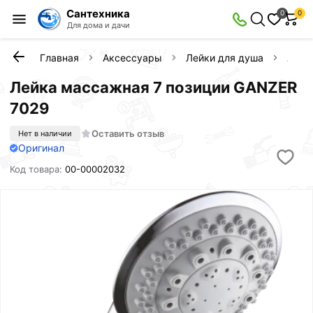
Сантехника
0
0
Для дома и дачи
Главная
Аксессуары
Лейки для душа
Лейк
Лейка массажная 7 позиции GANZER
7029
Оставить отзыв
Нет в наличии
Оригинал
Код товара:
00-00002032