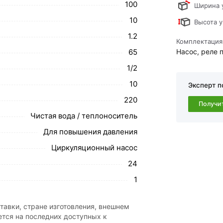
напором бытовых приборов:
100
Ширина 
одонагревателя, душевой кабинки и прочее.
10
Высота у
обавить в корзину»
или нажмите на кнопку
1.2
Комплектация
в по контактам указанным на сайте.
65
Насос, реле 
ия (1/2,100w,20л,10м) ViEiR (8/1шт) действительны в Москв
1/2
свяжутся с Вами для согласования условий доставки или с
10
Эксперт п
ми и отзывами.
220
Получи
ствует всем стандартам качества. Возврат купленного товар
Чистая вода / теплоноситель
Для повышения давления
Циркуляционный насос
24
1
тавки, стране изготовления, внешнем
ется на последних доступных к