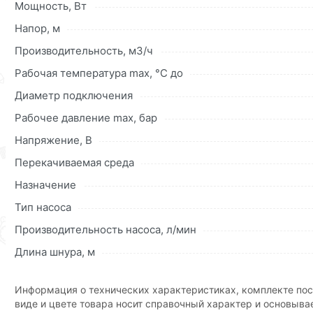
напора всего дома или квартиры, включая обеспечения 
Мощность, Вт
автоматической стиральной машинки, газового котла и в
Напор, м
Для приобретения данной позиции, кликните мышкой
«Д
Производительность, м3/ч
«Быстрый заказ»
. Также можете оформить заказ позвони
Рабочая температура max, °С до
Условия доставки и цены на товар Насос повышения давлен
Диаметр подключения
Наши профессиональные менеджеры обработают заказ и 
Рабочее давление max, бар
рекомендуем ознакомиться с описанием, характеристика
Напряжение, В
Данний товар от производителя
сертифицирован, соответ
Перекачиваемая среда
Назначение
Тип насоса
Производительность насоса, л/мин
Длина шнура, м
Информация о технических характеристиках, комплекте пос
виде и цвете товара носит справочный характер и основыва