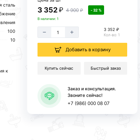
 сталь
3 352
₽
4 900
₽
- 32 %
абжение
В наличии: 1
вления
3 352 ₽
100
Кол-во: 1
10
Добавить в корзину
Купить сейчас
Быстрый заказ
ия к
Заказ и консультация.
Звоните сейчас!
+7 (986) 000 08 07