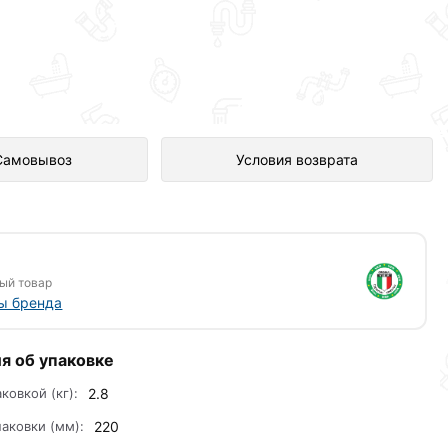
авлен в интернет-магазине
Самовывоз
Условия возврата
ый товар
ы бренда
я об упаковке
аковкой (кг):
2.8
аковки (мм):
220