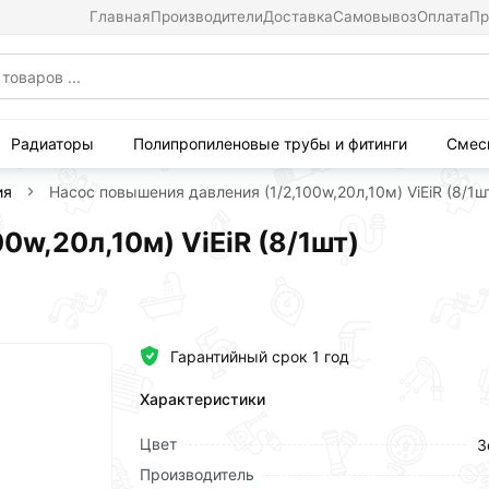
Главная
Производители
Доставка
Самовывоз
Оплата
Пр
Радиаторы
Полипропиленовые трубы и фитинги
Смес
ия
Насос повышения давления (1/2,100w,20л,10м) ViEiR (8/1ш
0w,20л,10м) ViEiR (8/1шт)
Гарантийный срок 1 год
Характеристики
Цвет
З
Производитель