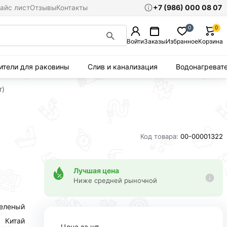
+7 (986) 000 08 07
айс лист
Отзывы
Контакты
0
0
Войти
Заказы
Избранное
Корзина
ители для раковины
Слив и канализация
Водонагреват
т)
Код товара:
00-00001322
Лучшая цена
Ниже средней рыночной
еленый
Китай
Цена за шт