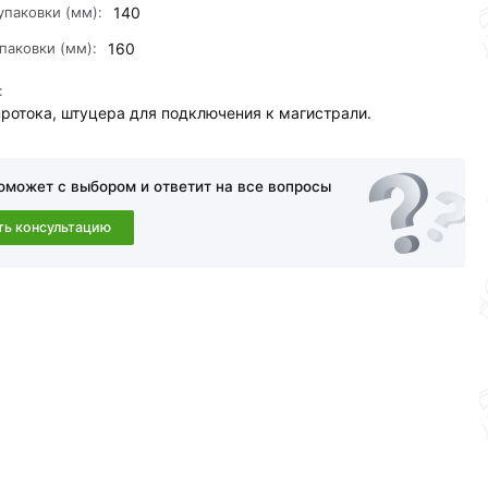
упаковки (мм):
140
паковки (мм):
160
:
протока, штуцера для подключения к магистрали.
е и области.
амовывоза.Перед оформлением онлайн заказа
оможет с выбором и ответит на все вопросы
ть консультацию
a в течение 30 дней (наличие чека обязательно).