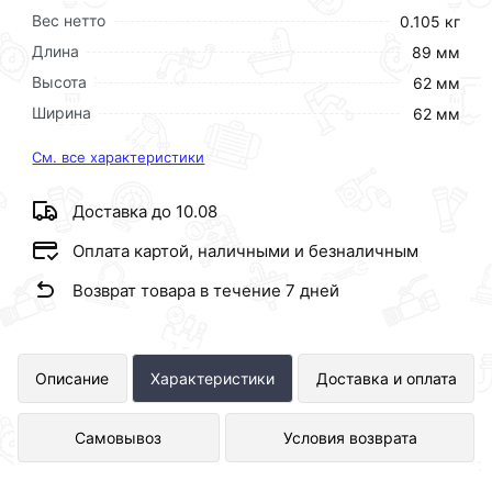
Вес нетто
0.105 кг
Длина
89 мм
Высота
62 мм
Ширина
62 мм
См. все характеристики
Доставка до 10.08
Оплата картой, наличными и безналичным
Возврат товара в течение 7 дней
Муфта Политэк с внутренней
Описание
Характеристики
Доставка и оплата
резьбой 32х1 1/4 ТПК-АКВА
Самовывоз
Условия возврата
52003214 представлен в интернет-
магазине Сантехника по отличной