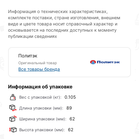
Муфта компрессионная с внутренней трубной
Информация о технических характеристиках,
резьбой предназначена для возможности легкого
комплекте поставки, стране изготовления, внешнем
перехода со стального трубопровода на
виде и цвете товара носит справочный характер и
трубопровод из ПНД труб, так как она имеет резьбу
основывается на последних доступных к моменту
соответствующую размерам и стандартам стальных
публикации сведениях
трубных резьб. Кроме этого, муфта компрессионная
с внутренней резьбой может учавствовать и в
Политэк
строительстве различных комбинаций отводов,
разветвлений с применением других
Оригинальный товар
Все товары бренда
компрессионных ПНД фитингов.
Для приобретения данной позиции, кликните
Информация об упаковке
мышкой
«Добавить в корзину»
или нажмите на
кнопку
«Быстрый заказ»
. Также можете оформить
0.105
Вес с упаковкой (кг):
заказ позвонив по контактам указанным на сайте.
89
Длина упаковки (мм):
Условия доставки и цены на товар Муфта Политэк с
62
Ширина упаковки (мм):
внутренней резьбой 32х1 1/4 ТПК-АКВА 52003214
действительны в Москве и области.
62
Высота упаковки (мм):