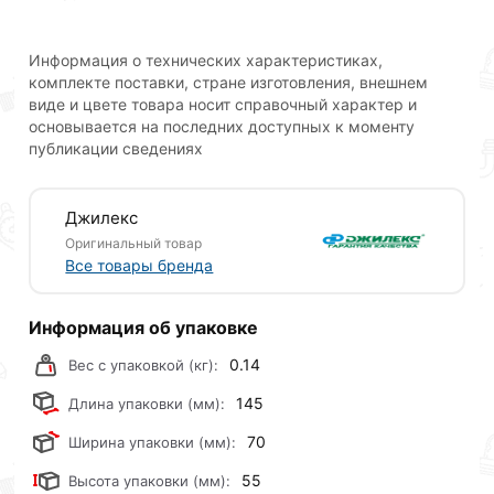
Наши профессиональные менеджеры обработают
заказ и свяжутся с Вами для согласования условий
Информация о технических характеристиках,
комплекте поставки, стране изготовления, внешнем
доставки или самовывоза.Перед оформлением
виде и цвете товара носит справочный характер и
онлайн заказа рекомендуем ознакомиться с
основывается на последних доступных к моменту
описанием, характеристиками и отзывами.
публикации сведениях
Данний товар от производителя
сертифицирован,
соответствует всем стандартам качества. Возврат
Джилекс
купленного товарa в течение 30 дней (наличие чека
Оригинальный товар
обязательно).
Все товары бренда
Информация об упаковке
0.14
Вес с упаковкой (кг):
145
Длина упаковки (мм):
70
Ширина упаковки (мм):
55
Высота упаковки (мм):