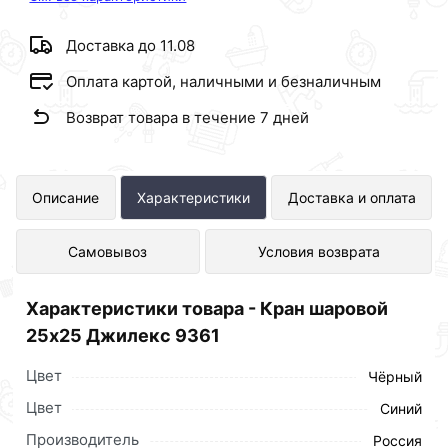
Доставка до 11.08
Оплата картой, наличными и безналичным
Возврат товара в течение 7 дней
Кран шаровой 25х25 Джилекс 9361
Описание
Характеристики
Доставка и оплата
представлен в интернет-магазине
Самовывоз
Условия возврата
Сантехника по отличной цене за шт
323 рублей.
Характеристики товара - Кран шаровой
25х25 Джилекс 9361
Цвет
Чёрный
Цвет
Синий
Производитель
Россия