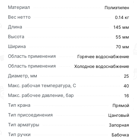
Материал
Полиэтилен
Вес нетто
0.14 кг
Длина
145 мм
Высота
55 мм
Ширина
70 мм
Область применения
Горячее водоснабжение
Область применения
Холодное водоснабжение
Диаметр, мм
25
Макс. рабочая температура, C
40
Для приобретения данной позиции, кликните
Макс. рабочее давление, бар
мышкой
«Добавить в корзину»
или нажмите на
16
кнопку
«Быстрый заказ»
. Также можете оформить
Тип крана
Прямой
заказ позвонив по контактам указанным на сайте.
Тип присоединения
Цанговый
Условия доставки и цены на товар Кран шаровой
Тип арматуры
Запорная
25х25 Джилекс 9361 действительны в Москве и
Тип ручки
Бабочка
области.