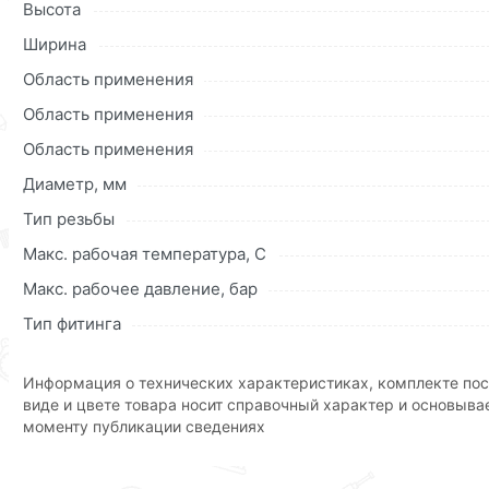
надежность и прочность крепления;
Высота
быстрый и простой монтаж;
Ширина
высокое качество по доступной цене.
Область применения
Область применения
Для приобретения данной позиции, кликните мышкой
«Д
Область применения
«Быстрый заказ»
. Также можете оформить заказ позвони
Диаметр, мм
Условия доставки и цены на товар Тройник с внутренне
Тип резьбы
действительны в Москве и области.
Макс. рабочая температура, C
Наши профессиональные менеджеры обработают заказ и 
Макс. рабочее давление, бар
рекомендуем ознакомиться с описанием, характеристика
Тип фитинга
Данний товар от производителя
сертифицирован, соответ
Информация о технических характеристиках, комплекте пос
виде и цвете товара носит справочный характер и основыва
моменту публикации сведениях