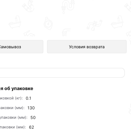
ставлен в интернет-магазине
Самовывоз
Условия возврата
я об упаковке
аковкой (кг):
0.1
аковки (мм):
130
упаковки (мм):
50
паковки (мм):
62