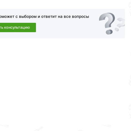
оможет с выбором и ответит на все вопросы
ть консультацию
амовывоза.Перед оформлением онлайн заказа
a в течение 30 дней (наличие чека обязательно).