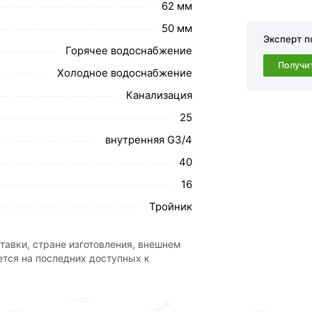
62 мм
50 мм
Эксперт п
Горячее водоснабжение
Получи
Холодное водоснабжение
обавить в корзину»
или нажмите на кнопку
Канализация
в по контактам указанным на сайте.
25
й резьбой 25х3/4х25 ТПК-АКВА 52253425
внутренняя G3/4
40
свяжутся с Вами для согласования условий доставки или с
16
ми и отзывами.
Тройник
ствует всем стандартам качества. Возврат купленного товар
тавки, стране изготовления, внешнем
ется на последних доступных к