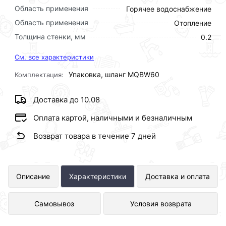
Область применения
Горячее водоснабжение
Область применения
Отопление
Толщина стенки, мм
0.2
См. все характеристики
Упаковка, шланг MQBW60
Комплектация:
Доставка до 10.08
Оплата картой, наличными и безналичным
Возврат товара в течение 7 дней
Газовaя подводка сильфонная 3/4*
Описание
Характеристики
Доставка и оплата
60см. Г.Ш. СПГ представлен в
Самовывоз
Условия возврата
интернет-магазине Сантехника по
отличной цене за шт 243 рублей.