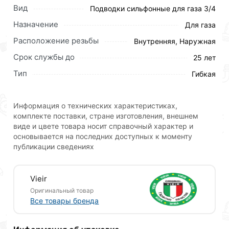
Вид
Подводки сильфонные для газа 3/4
ViEiR Гибкая подводка сильфонная для газа ВР 3/4" х
Назначение
Для газа
НР 3/4", длина 60 см. Артикул (MQBW60).
Сильфонная подводка представляет собой,
Расположение резьбы
Внутренняя, Наружная
произведенный из нержавеющей стали,
Срок службы до
25 лет
гофрированный шланг, повышенной надежности и
Тип
Гибкая
жесткости. Шланг для газа нужен для подключения
газовых потребителей к источнику газа. Газовыми
потребителями могут быть плита, камин, духовка,
Информация о технических характеристиках,
котел и др.
комплекте поставки, стране изготовления, внешнем
виде и цвете товара носит справочный характер и
ОСНОВНЫЕ ХАРАКТЕРИСТИКИ
основывается на последних доступных к моменту
• длина 60 см;
публикации сведениях
• вид гибкой подводки - подводка сильфонная для
газа;
Vieir
• вид соединения ВР 3/4" х НР 3/4" (гайка - штуцер);
Оригинальный товар
• диаметр 3/4 дюйма (d20).
Все товары бренда
Для приобретения данной позиции, кликните
мышкой
«Добавить в корзину»
или нажмите на