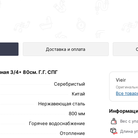
* 80см. Г.Г. СПГ представлен в и
Доставка и оплата
ая 3/4* 80см. Г.Г. СПГ
/4", длина 80 см. Артикул (MQBN80).
Vieir
ый из нержавеющей стали, гофрированный
Серебристый
Оригинальн
газа нужен для подключения газовых
Все товар
Китай
могут быть плита, камин, духовка, котел и
Нержавеющая сталь
Информаци
800 мм
Вес с уп
Горячее водоснабжение
Длина уп
Отопление