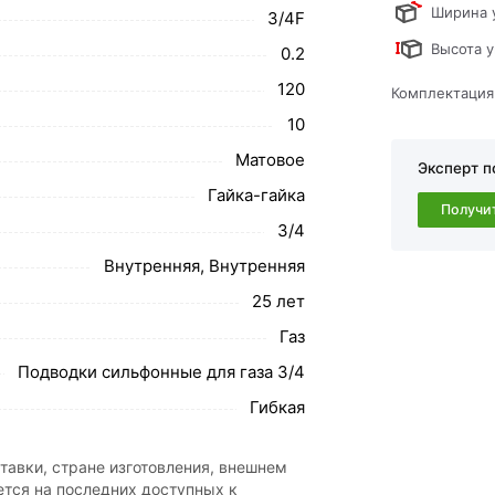
Ширина 
3/4F
Высота у
0.2
обавить в корзину»
или нажмите на кнопку
120
Комплектация
в по контактам указанным на сайте.
10
фонная 3/4* 80см. Г.Г. СПГ действительны в
Матовое
Эксперт п
Гайка-гайка
свяжутся с Вами для согласования условий
Получи
3/4
каза рекомендуем ознакомиться с
Внутренняя, Внутренняя
ствует всем стандартам качества. Возврат купленного товар
25 лет
Газ
Подводки сильфонные для газа 3/4
Гибкая
тавки, стране изготовления, внешнем
ется на последних доступных к