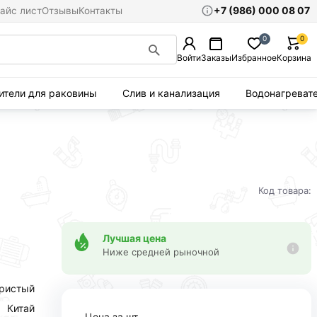
+7 (986) 000 08 07
айс лист
Отзывы
Контакты
0
0
Войти
Заказы
Избранное
Корзина
ители для раковины
Слив и канализация
Водонагреват
Код товара:
Лучшая цена
Ниже средней рыночной
ристый
Китай
Цена за шт