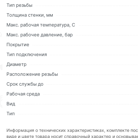
• вид соединения ВР 3/4" х ВР 3/4" (гайка - гайка);
Тип резьбы
• диаметр 3/4 дюйма (d20).
Толщина стенки, мм
Для приобретения данной позиции, кликните мышкой
«Д
Макс. рабочая температура, C
«Быстрый заказ»
. Также можете оформить заказ позвони
Макс. рабочее давление, бар
Условия доставки и цены на товар Газовaя подводка силь
Покрытие
Москве и области.
Тип подключения
Наши профессиональные менеджеры обработают заказ и 
Диаметр
доставки или самовывоза.Перед оформлением онлайн за
описанием, характеристиками и отзывами.
Расположение резьбы
Данний товар от производителя
сертифицирован, соответ
Срок службы до
Рабочая среда
Вид
Тип
Информация о технических характеристиках, комплекте пос
виде и цвете товара носит справочный характер и основыва