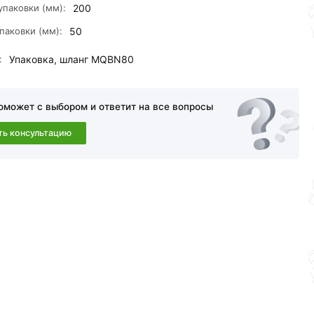
упаковки (мм):
200
паковки (мм):
50
:
Упаковка, шланг MQBN80
оможет с выбором и ответит на все вопросы
ть консультацию
a в течение 30 дней (наличие чека обязательно).