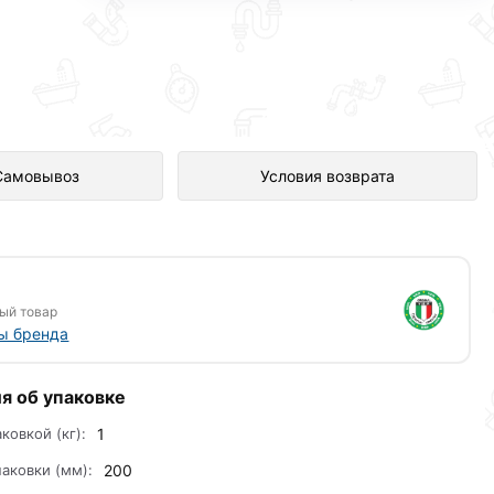
нтернет-магазине Сантехника по
Самовывоз
Условия возврата
ый товар
ы бренда
я об упаковке
аковкой (кг):
1
аковки (мм):
200