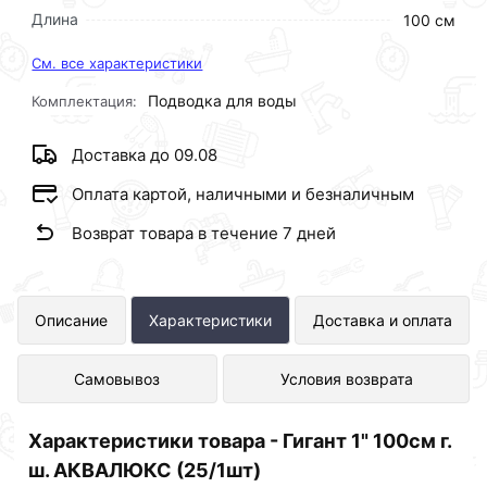
Длина
100 см
См. все характеристики
Подводка для воды
Комплектация:
Доставка до 09.08
Оплата картой, наличными и безналичным
Возврат товара в течение 7 дней
Гигант 1" 100см г. ш. АКВАЛЮКС
Описание
Характеристики
Доставка и оплата
(25/1шт) представлен в интернет-
Самовывоз
Условия возврата
магазине Сантехника по отличной
цене за шт 823 рублей.
Характеристики товара - Гигант 1" 100см г.
ш. АКВАЛЮКС (25/1шт)