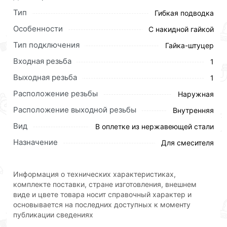
Тип
Гибкая подводка
Наши профессиональные менеджеры обработают
заказ и свяжутся с Вами для согласования условий
Особенности
С накидной гайкой
доставки или самовывоза.Перед оформлением
Тип подключения
Гайка-штуцер
онлайн заказа рекомендуем ознакомиться с
Входная резьба
1
описанием, характеристиками и отзывами.
Выходная резьба
1
Данний товар от производителя
сертифицирован,
Расположение резьбы
соответствует всем стандартам качества. Возврат
Наружная
купленного товарa в течение 30 дней (наличие чека
Расположение выходной резьбы
Внутренняя
обязательно).
Вид
В оплетке из нержавеющей стали
Назначение
Для смесителя
Информация о технических характеристиках,
комплекте поставки, стране изготовления, внешнем
виде и цвете товара носит справочный характер и
основывается на последних доступных к моменту
публикации сведениях