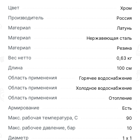
Цвет
Хром
Производитель
Россия
Материал
Латунь
Материал
Нержавеющая сталь
Материал
Резина
Вес нетто
0,63 кг
Длина
100 см
Область применения
Горячее водоснабжение
Область применения
Холодное водоснабжение
Для приобретения данной позиции, кликните
Область применения
мышкой
«Добавить в корзину»
или нажмите на
Отопление
кнопку
«Быстрый заказ»
. Также можете оформить
Армирование
Есть
заказ позвонив по контактам указанным на сайте.
Макс. рабочая температура, C
90
Условия доставки и цены на товар Гигант 1" 100см г.
Макс. рабочее давление, бар
10
ш. АКВАЛЮКС (25/1шт) действительны в Москве и
Диаметр
1 х 1
области.