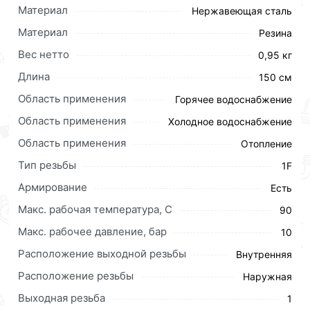
Материал
Нержавеющая сталь
Материал
Резина
Вес нетто
0,95 кг
Длина
150 см
Область применения
Горячее водоснабжение
Область применения
Холодное водоснабжение
Область применения
Отопление
Для приобретения данной позиции, кликните
Тип резьбы
мышкой
«Добавить в корзину»
или нажмите на
1F
кнопку
«Быстрый заказ»
. Также можете оформить
Армирование
Есть
заказ позвонив по контактам указанным на сайте.
Макс. рабочая температура, C
90
Условия доставки и цены на товар Гигант угловой 1"
Макс. рабочее давление, бар
10
150см г.г. АКВАЛЮКС (20/1шт) действительны в
Расположение выходной резьбы
Внутренняя
Москве и области.
Расположение резьбы
Наружная
Наши профессиональные менеджеры обработают
заказ и свяжутся с Вами для согласования условий
Выходная резьба
1