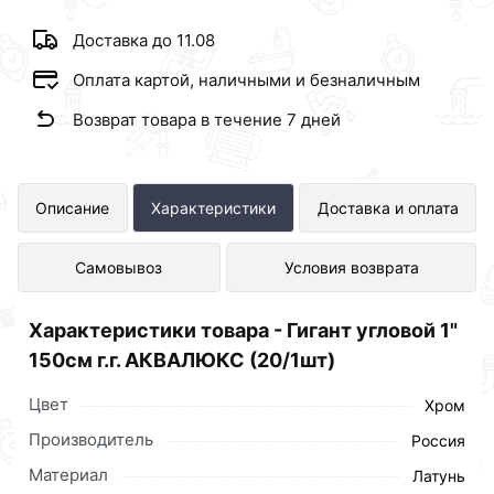
Доставка до 11.08
Оплата картой, наличными и безналичным
Возврат товара в течение 7 дней
Гигант угловой 1" 150см г.г.
Описание
Характеристики
Доставка и оплата
АКВАЛЮКС (20/1шт) представлен в
Самовывоз
Условия возврата
интернет-магазине Сантехника по
отличной цене за шт 1 090 рублей.
Характеристики товара - Гигант угловой 1"
150см г.г. АКВАЛЮКС (20/1шт)
Цвет
Хром
Производитель
Россия
Материал
Латунь