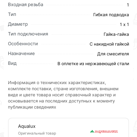
доставки или самовывоза.Перед оформлением
Входная резьба
1
онлайн заказа рекомендуем ознакомиться с
Тип
Гибкая подводка
описанием, характеристиками и отзывами.
Диаметр
1 х 1
Данний товар от производителя
сертифицирован,
Тип подключения
Гайка-гайка
соответствует всем стандартам качества. Возврат
купленного товарa в течение 30 дней (наличие чека
Особенности
С накидной гайкой
обязательно).
Назначение
Для смесителя
Вид
В оплетке из нержавеющей стали
Информация о технических характеристиках,
комплекте поставки, стране изготовления, внешнем
виде и цвете товара носит справочный характер и
основывается на последних доступных к моменту
публикации сведениях
Aqualux
Оригинальный товар