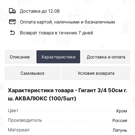
Доставка до 12.08
Оплата картой, наличными и безналичным
Возврат товара в течение 7 дней
Гигант 3/4 50см г. ш. АКВАЛЮКС
Описание
Характеристики
Доставка и оплата
(100/5шт) представлен в интернет-
Самовывоз
Условия возврата
магазине Сантехника по отличной
цене за шт 169 рублей.
Характеристики товара - Гигант 3/4 50см г.
ш. АКВАЛЮКС (100/5шт)
Цвет
Хром
Производитель
Россия
Материал
Латунь