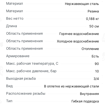
Материал
Нержавеющая сталь
Материал
Резина
Вес нетто
0,188 кг
Длина
50 см
Область применения
Горячее водоснабжение
Область применения
Холодное водоснабжение
Подводка для воды Гигант используется для
Область применения
подключения бытовых приборов и оборудования к
Отопление
системе водоснабжения или отопления.
Армирование
Есть
Представляет собой шланг из EPDM-резины,
Макс. рабочая температура, C
90
предназначенной для питьевого водоснабжения, в
оплетке из нержавеющей стали. Оплетка служит для
Макс. рабочее давление, бар
10
защиты шланга от механических воздействий и
Выходная резьба
3/4
гидроударов.
Вид
В оплетке из нержавеющей стали
Для приобретения данной позиции, кликните
Расположение резьбы
Внутренняя
мышкой
«Добавить в корзину»
или нажмите на
кнопку
«Быстрый заказ»
. Также можете оформить
Тип
Гибкая подводка