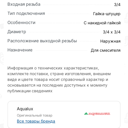
заказ позвонив по контактам указанным на сайте.
Входная резьба
3/4
Условия доставки и цены на товар Гигант 3/4 50см г.
Тип подключения
Гайка-штуцер
ш. АКВАЛЮКС (100/5шт) действительны в Москве и
Особенности
С накидной гайкой
области.
Диаметр
3/4 х 3/4
Наши профессиональные менеджеры обработают
Расположение выходной резьбы
Наружная
заказ и свяжутся с Вами для согласования условий
доставки или самовывоза.Перед оформлением
Назначение
Для смесителя
онлайн заказа рекомендуем ознакомиться с
описанием, характеристиками и отзывами.
Информация о технических характеристиках,
Данний товар от производителя
сертифицирован,
комплекте поставки, стране изготовления, внешнем
виде и цвете товара носит справочный характер и
соответствует всем стандартам качества. Возврат
основывается на последних доступных к моменту
купленного товарa в течение 30 дней (наличие чека
публикации сведениях
обязательно).
Aqualux
Оригинальный товар
Все товары бренда