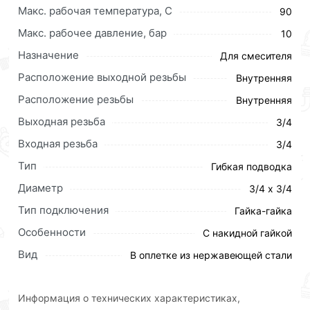
Макс. рабочая температура, C
90
Условия доставки и цены на товар Гигант 3/4 60см г.
Макс. рабочее давление, бар
10
г. АКВАЛЮКС (100/5шт) действительны в Москве и
Назначение
Для смесителя
области.
Расположение выходной резьбы
Внутренняя
Наши профессиональные менеджеры обработают
заказ и свяжутся с Вами для согласования условий
Расположение резьбы
Внутренняя
доставки или самовывоза.Перед оформлением
Выходная резьба
3/4
онлайн заказа рекомендуем ознакомиться с
Входная резьба
3/4
описанием, характеристиками и отзывами.
Тип
Гибкая подводка
Данний товар от производителя
сертифицирован,
Диаметр
3/4 х 3/4
соответствует всем стандартам качества. Возврат
купленного товарa в течение 30 дней (наличие чека
Тип подключения
Гайка-гайка
обязательно).
Особенности
С накидной гайкой
Вид
В оплетке из нержавеющей стали
Информация о технических характеристиках,