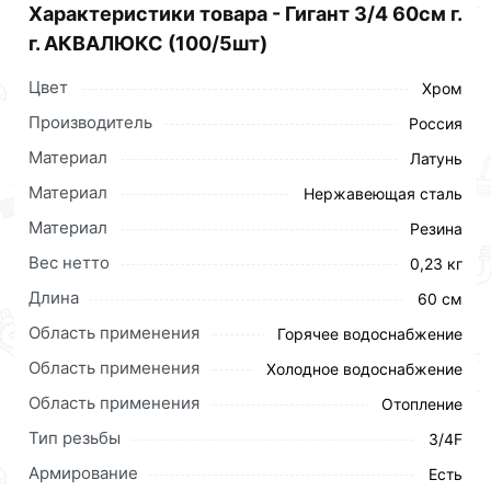
Характеристики товара - Гигант 3/4 60см г.
г. АКВАЛЮКС (100/5шт)
Цвет
Хром
Производитель
Россия
Материал
Латунь
Материал
Нержавеющая сталь
Материал
Резина
Вес нетто
0,23 кг
Длина
60 см
Область применения
Горячее водоснабжение
Область применения
Холодное водоснабжение
Область применения
Отопление
Для приобретения данной позиции, кликните
Тип резьбы
мышкой
«Добавить в корзину»
или нажмите на
3/4F
кнопку
«Быстрый заказ»
. Также можете оформить
Армирование
Есть
заказ позвонив по контактам указанным на сайте.