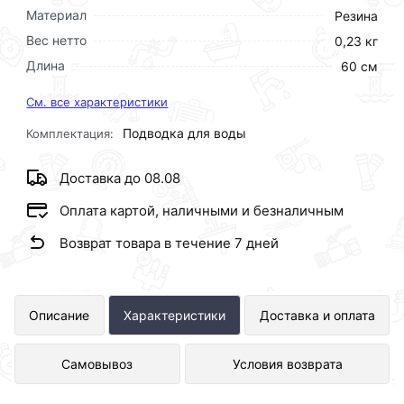
Материал
Резина
Вес нетто
0,23 кг
Длина
60 см
См. все характеристики
Подводка для воды
Комплектация:
Доставка до 08.08
Оплата картой, наличными и безналичным
Возврат товара в течение 7 дней
Гигант 3/4 60см г. г. АКВАЛЮКС
Описание
Характеристики
Доставка и оплата
(100/5шт) представлен в интернет-
Самовывоз
Условия возврата
магазине Сантехника по отличной
цене за шт 203 рублей.