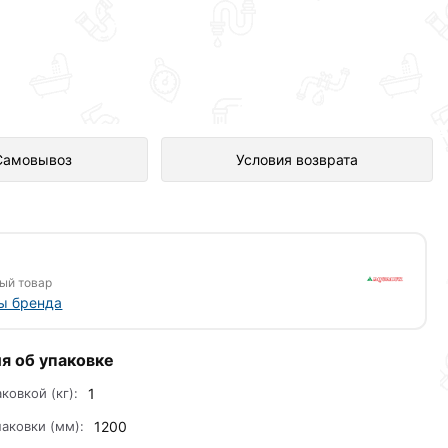
тернет-магазине Сантехника по
Самовывоз
Условия возврата
ый товар
ы бренда
я об упаковке
аковкой (кг):
1
аковки (мм):
1200