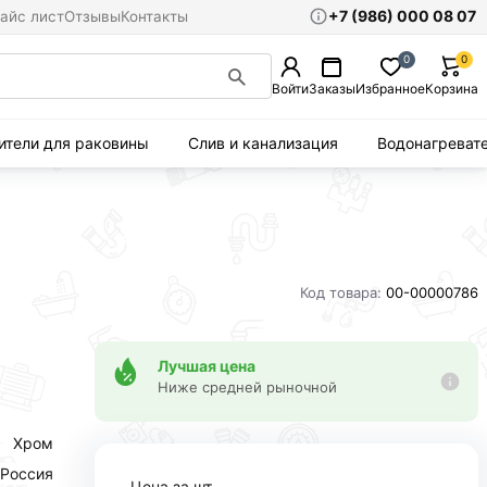
+7 (986) 000 08 07
айс лист
Отзывы
Контакты
0
0
Войти
Заказы
Избранное
Корзина
ители для раковины
Слив и канализация
Водонагреват
Код товара:
00-00000786
Лучшая цена
Ниже средней рыночной
Хром
Россия
Цена за шт