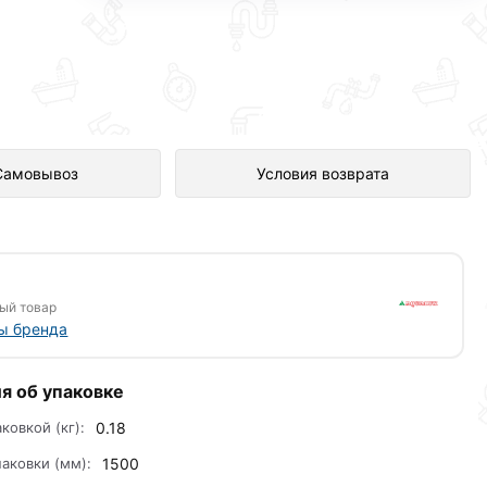
 в интернет-магазине
Самовывоз
Условия возврата
ый товар
ы бренда
я об упаковке
аковкой (кг):
0.18
аковки (мм):
1500