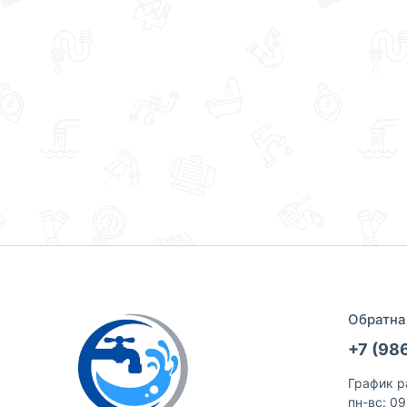
Обратна
+7 (98
График р
пн-вс: 0