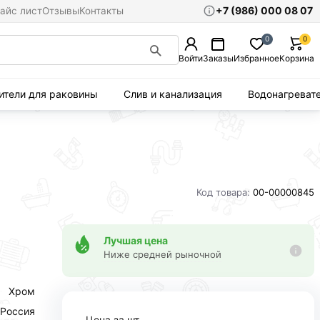
+7 (986) 000 08 07
айс лист
Отзывы
Контакты
0
0
Войти
Заказы
Избранное
Корзина
ители для раковины
Слив и канализация
Водонагреват
Код товара:
00-00000845
Лучшая цена
Ниже средней рыночной
Хром
Россия
Цена за шт