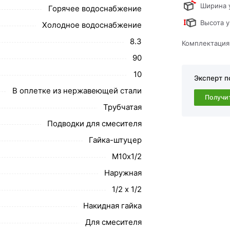
ствует всем стандартам качества. Возврат
Ширина 
Горячее водоснабжение
ательно).
Высота у
Холодное водоснабжение
8.3
Комплектация
90
10
Эксперт п
В оплетке из нержавеющей стали
Получи
Трубчатая
Подводки для смесителя
Гайка-штуцер
М10х1/2
Наружная
1/2 х 1/2
Накидная гайка
Для смесителя