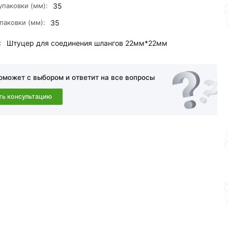
упаковки (мм):
35
паковки (мм):
35
амовывоза.Перед оформлением онлайн заказа
:
Штуцер для соединения шлангов 22мм*22мм
a в течение 30 дней (наличие чека обязательно).
оможет с выбором и ответит на все вопросы
ть консультацию