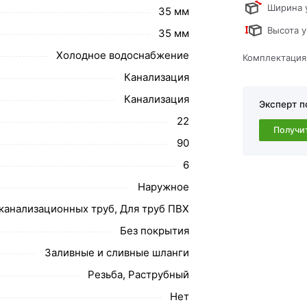
Ширина 
35 мм
Высота у
35 мм
свяжутся с Вами для согласования условий доставки или с
ми и отзывами.
Холодное водоснабжение
Комплектация
ствует всем стандартам качества. Возврат купленного товар
Канализация
Канализация
Эксперт п
22
Получи
90
6
Наружное
канализационных труб, Для труб ПВХ
Без покрытия
Заливные и сливные шланги
Резьба, Раструбный
Нет