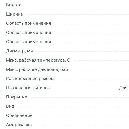
действительны в Москве и области.
Высота
Ширина
Наши профессиональные менеджеры обработают заказ и 
рекомендуем ознакомиться с описанием, характеристика
Область применения
Данний товар от производителя
сертифицирован, соответ
Область применения
Область применения
Диаметр, мм
Макс. рабочая температура, C
Макс. рабочее давление, бар
Расположение резьбы
Назначение фитинга
Для 
Покрытие
Вид
Соединение
Американка