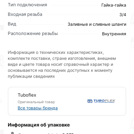
Тип подключения
Гайка-гайка
Шланг сливной Tuboflex выполнен из
Входная резьба
3/4
полипропилена, поэтому ему не страшны
Вид
Заливные и сливные шланги
скручивания, горячая вода и прочие
Расположение резьбы
неблагоприятные условия. Модель выполнена в
Внутренняя
стандартном для таких изделий сером цвете и
подходит как для стиральных, так и для
Информация о технических характеристиках,
посудомоечных машин. Шланг сливной Tuboflex
комплекте поставки, стране изготовления, внешнем
крепится с помощью резьбы и поставляется
виде и цвете товара носит справочный характер и
упакованным в герметичный пакет.
основывается на последних доступных к моменту
публикации сведениях
Техническая информация
Tuboflex
Длина, см - 150 см
Оригинальный товар
Все товары бренда
Бренд - Tuboflex
Тип - сливной
Информация об упаковке