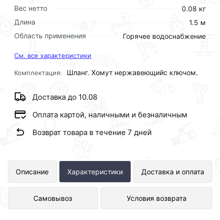
Вес нетто
0.08 кг
Длина
1.5 м
Область применения
Горячее водоснабжение
См. все характеристики
Шланг. Хомут нержавеющийс ключом.
Комплектация:
Доставка до 10.08
Оплата картой, наличными и безналичным
Возврат товара в течение 7 дней
Слив для стиральной машины 150см
Описание
Характеристики
Доставка и оплата
ТБХ представлен в интернет-
Самовывоз
Условия возврата
магазине Сантехника по отличной
цене за шт 88 рублей.