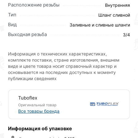
Расположение резьбы
Внутренняя
Шланг сливной Tuboflex выполнен из
Тип
Шланг сливной
полипропилена, поэтому ему не страшны
Вид
Заливные и сливные шланги
скручивания, горячая вода и прочие
Выходная резьба
неблагоприятные условия. Модель выполнена в
3/4
стандартном для таких изделий сером цвете и
подходит как для стиральных, так и для
Информация о технических характеристиках,
посудомоечных машин. Шланг сливной Tuboflex
комплекте поставки, стране изготовления, внешнем
крепится с помощью резьбы и поставляется
виде и цвете товара носит справочный характер и
упакованным в герметичный пакет.
основывается на последних доступных к моменту
публикации сведениях
Техническая информация
Tuboflex
Длина, см - 250 см
Оригинальный товар
Все товары бренда
Бренд - Tuboflex
Тип - сливной
Информация об упаковке