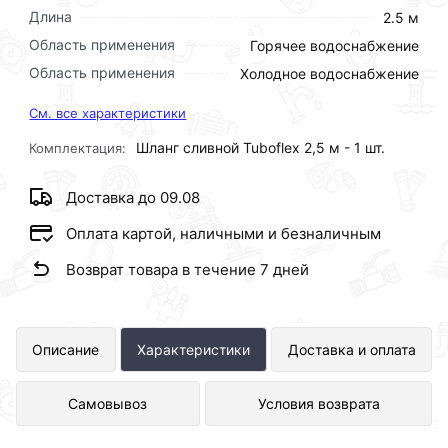
Длина
2.5 м
Область применения
Горячее водоснабжение
Область применения
Холодное водоснабжение
См. все характеристики
Шланг сливной Tuboflex 2,5 м - 1 шт.
Комплектация:
Доставка до 09.08
Оплата картой, наличными и безналичным
Возврат товара в течение 7 дней
Слив для стиральной машины 250см
Описание
Характеристики
Доставка и оплата
ТБХ представлен в интернет-
Самовывоз
Условия возврата
магазине Сантехника по отличной
цене за шт 125 рублей.