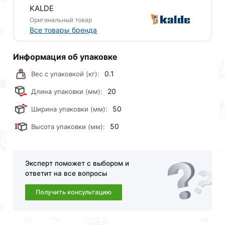
Тип монтажа - сварка
KALDE
Оригинальный товар
Подгруппа - для полипропиленовых труб
Все товары бренда
Особенности
Информация об упаковке
Категория - Фитинги Kalde
0.1
Вес с упаковкой (кг):
Подкатегория - Для полипропиленовых труб
20
Длина упаковки (мм):
фитинги Kalde
50
Ширина упаковки (мм):
Диаметр, мм - 20
50
Высота упаковки (мм):
Страна производитель - Турция
Для приобретения данной позиции, кликните
мышкой
«Добавить в корзину»
или нажмите на
Эксперт поможет с выбором и
ответит на все вопросы
кнопку
«Быстрый заказ»
. Также можете оформить
заказ позвонив по контактам указанным на сайте.
Получить консультацию
Условия доставки и цены на товар Крестовина для
полипропиленовых труб под сварку, цвет белый