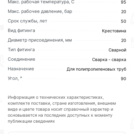
Макс. рабочая температура, C
95
Макс. рабочее давление, бар
20
Категория - Фитинги Kalde
Срок службы, лет
50
Подкатегория - Для полипропиленовых труб
Вид фитинга
Крестовина
фитинги Kalde
Диаметр присоединения, мм
20
Максимальное рабочее давление, бар - 25
Тип фитинга
Сварной
Направление - Инженерная сантехника
Соединение
Сварка - сварка
Назначение
Для полипропиленовых труб
Область применения - для дома, для квартиры
Угол, °
90
Материал изготовления - полипропилен
Гарантия, лет - 50
Информация о технических характеристиках,
комплекте поставки, стране изготовления, внешнем
Диаметр присоединения - 20
виде и цвете товара носит справочный характер и
основывается на последних доступных к моменту
Тип фитинга - сварной
публикации сведениях
Вид фитинга - крестовина