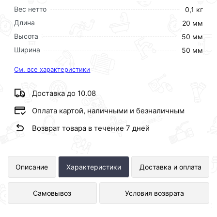
Вес нетто
0,1 кг
Длина
20 мм
Высота
50 мм
Ширина
50 мм
См. все характеристики
Доставка до 10.08
Оплата картой, наличными и безналичным
Возврат товара в течение 7 дней
Крестовина для полипропиленовых
Описание
Характеристики
Доставка и оплата
труб под сварку, цвет белый
Самовывоз
Условия возврата
20х20х20 представлен в интернет-
магазине Сантехника по отличной