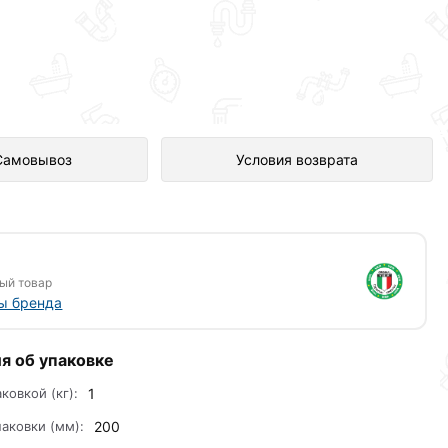
ет-магазине Сантехника по
Самовывоз
Условия возврата
ый товар
ы бренда
я об упаковке
аковкой (кг):
1
аковки (мм):
200