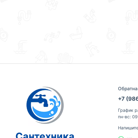
Обратна
+7 (98
График р
пн-вс: 0
Напишит
Сантехника