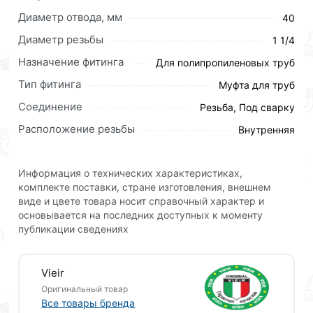
кнопку
«Быстрый заказ»
. Также можете оформить
Диаметр отвода, мм
40
заказ позвонив по контактам указанным на сайте.
Диаметр резьбы
1 1/4
Условия доставки и цены на товар Муфта ПП
Назначение фитинга
Для полипропиленовых труб
комбинированная Ф40 х 1 1/4 Г ViEiR действительны
Тип фитинга
Муфта для труб
в Москве и области.
Соединение
Резьба, Под сварку
Наши профессиональные менеджеры обработают
Расположение резьбы
Внутренняя
заказ и свяжутся с Вами для согласования условий
доставки или самовывоза.Перед оформлением
онлайн заказа рекомендуем ознакомиться с
Информация о технических характеристиках,
описанием, характеристиками и отзывами.
комплекте поставки, стране изготовления, внешнем
виде и цвете товара носит справочный характер и
Данний товар от производителя
сертифицирован,
основывается на последних доступных к моменту
соответствует всем стандартам качества. Возврат
публикации сведениях
купленного товарa в течение 30 дней (наличие чека
обязательно).
Vieir
Оригинальный товар
Все товары бренда