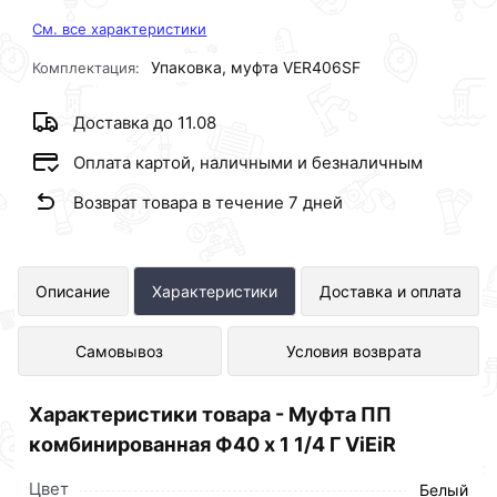
См. все характеристики
Упаковка, муфта VER406SF
Комплектация:
Доставка до 11.08
Оплата картой, наличными и безналичным
Возврат товара в течение 7 дней
Муфта ПП комбинированная Ф40 х 1
Описание
Характеристики
Доставка и оплата
1/4 Г ViEiR представлен в интернет-
Самовывоз
Условия возврата
магазине Сантехника по отличной
цене за шт 188 рублей.
Характеристики товара - Муфта ПП
комбинированная Ф40 х 1 1/4 Г ViEiR
Цвет
Белый