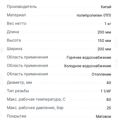
Производитель
Китай
Материал
полипропилен (ПП)
Вес нетто
1 кг
Длина
200 мм
Высота
150 мм
Ширина
200 мм
Область применения
Горячее водоснабжение
Область применения
Холодное водоснабжение
Область применения
Отопление
Диаметр, мм
40
Тип резьбы
1 1/4F
Макс. рабочая температура, C
80
Макс. рабочее давление, бар
25
Для приобретения данной позиции, кликните
Покрытие
Матовое
мышкой
«Добавить в корзину»
или нажмите на