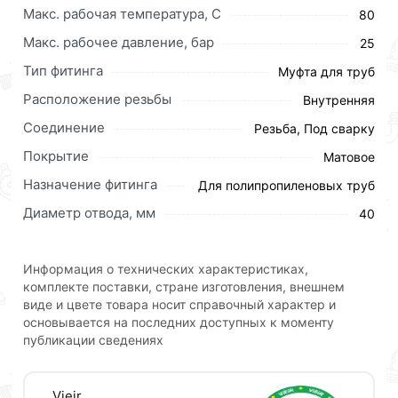
Макс. рабочая температура, C
80
Макс. рабочее давление, бар
25
Для приобретения данной позиции, кликните
Тип фитинга
Муфта для труб
мышкой
«Добавить в корзину»
или нажмите на
кнопку
«Быстрый заказ»
. Также можете оформить
Расположение резьбы
Внутренняя
заказ позвонив по контактам указанным на сайте.
Соединение
Резьба, Под сварку
Условия доставки и цены на товар Муфта ПП
Покрытие
Матовое
комбинированная Ф40 х 1 Г ViEiR действительны в
Назначение фитинга
Для полипропиленовых труб
Москве и области.
Диаметр отвода, мм
40
Наши профессиональные менеджеры обработают
заказ и свяжутся с Вами для согласования условий
доставки или самовывоза.Перед оформлением
Информация о технических характеристиках,
онлайн заказа рекомендуем ознакомиться с
комплекте поставки, стране изготовления, внешнем
виде и цвете товара носит справочный характер и
описанием, характеристиками и отзывами.
основывается на последних доступных к моменту
Данний товар от производителя
сертифицирован,
публикации сведениях
соответствует всем стандартам качества. Возврат
купленного товарa в течение 30 дней (наличие чека
Vieir