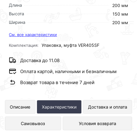
Длина
200 мм
Высота
150 мм
Ширина
200 мм
См. все характеристики
Упаковка, муфта VER405SF
Комплектация:
Доставка до 11.08
Оплата картой, наличными и безналичным
Возврат товара в течение 7 дней
Муфта ПП комбинированная Ф40 х 1
Описание
Характеристики
Доставка и оплата
Г ViEiR представлен в интернет-
Самовывоз
Условия возврата
магазине Сантехника по отличной
цене за шт 108 рублей.