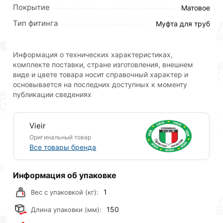
переходная Ф 20 х 25 ViEiR VPRS2025
Покрытие
Матовое
действительны в Москве и области.
Тип фитинга
Муфта для труб
Наши профессиональные менеджеры обработают
заказ и свяжутся с Вами для согласования условий
доставки или самовывоза.Перед оформлением
Информация о технических характеристиках,
комплекте поставки, стране изготовления, внешнем
онлайн заказа рекомендуем ознакомиться с
виде и цвете товара носит справочный характер и
описанием, характеристиками и отзывами.
основывается на последних доступных к моменту
публикации сведениях
Данний товар от производителя
сертифицирован,
соответствует всем стандартам качества. Возврат
купленного товарa в течение 30 дней (наличие чека
Vieir
обязательно).
Оригинальный товар
Все товары бренда
Информация об упаковке
1
Вес с упаковкой (кг):
150
Длина упаковки (мм):