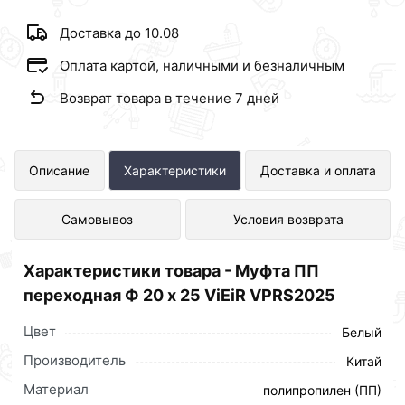
Доставка до 10.08
Оплата картой, наличными и безналичным
Возврат товара в течение 7 дней
Муфта ПП переходная Ф 20 х 25
Описание
Характеристики
Доставка и оплата
ViEiR VPRS2025 представлен в
Самовывоз
Условия возврата
интернет-магазине Сантехника по
отличной цене за шт 6 рублей.
Характеристики товара - Муфта ПП
переходная Ф 20 х 25 ViEiR VPRS2025
Цвет
Белый
Производитель
Китай
Материал
полипропилен (ПП)