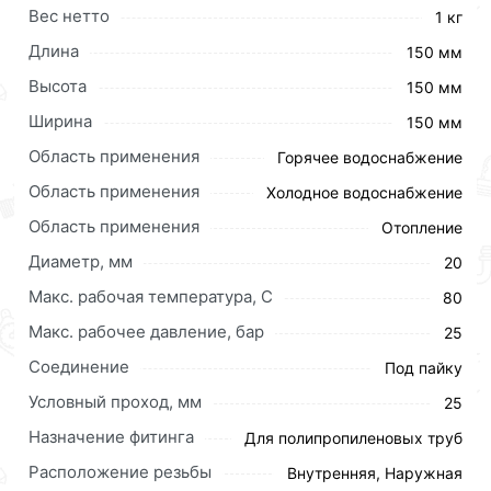
Вес нетто
1 кг
Длина
150 мм
Высота
150 мм
Ширина
150 мм
Область применения
Горячее водоснабжение
Область применения
Холодное водоснабжение
Область применения
Отопление
Диаметр, мм
20
Макс. рабочая температура, C
80
Макс. рабочее давление, бар
25
Для приобретения данной позиции, кликните
Соединение
Под пайку
мышкой
«Добавить в корзину»
или нажмите на
кнопку
«Быстрый заказ»
. Также можете оформить
Условный проход, мм
25
заказ позвонив по контактам указанным на сайте.
Назначение фитинга
Для полипропиленовых труб
Условия доставки и цены на товар Муфта ПП
Расположение резьбы
Внутренняя, Наружная